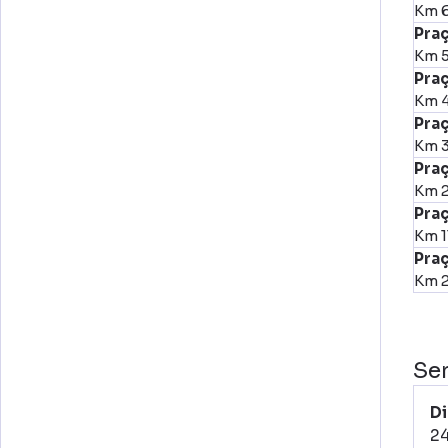
Km 6
Praç
Km 5
Pra
Km 
Praç
Km 3
Pra
Km 2
Praç
Km 1
Pra
Km 
Se
Di
2