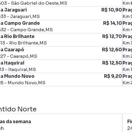
03 - São Gabriel do Oeste,MS
Km 
a Jaraguari
R$ 10,90
Pra
33 - Jaraguari,MS
Km 5
ça Campo Grande
R$ 14,10
Pra
432 - Campo Grande,MS
Km 
a Rio Brilhante
R$ 12,70
Praç
13 - Rio Brilhante,MS
Km 3
ça Caarapó
R$ 12,60
Pra
27 - Caarapó,MS
Km 
a Itaquiraí
R$ 12,50
Praç
13 - Itaquiraí,MS
Km 1
ça Mundo Novo
R$ 9,20
Pra
28 - Mundo Novo,MS
Km 
ntido Norte
as da semana
Fi
4h
2