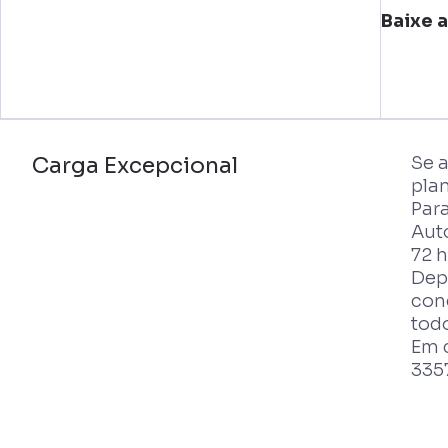
Baixe 
Carga Excepcional
Se a
pla
Para
Aut
72 
Dep
con
tod
Em c
335