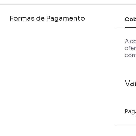
Formas de Pagamento
Cob
A c
ofe
conf
Va
Pag