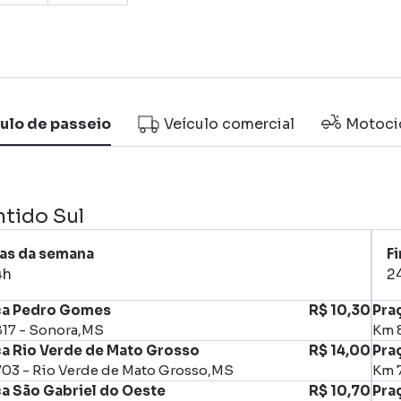
ulo de passeio
Veículo comercial
Motoci
ntido Sul
as da semana
Fi
4h
2
ça Pedro Gomes
R$ 10,30
Pra
17 - Sonora,MS
Km 
ça Rio Verde de Mato Grosso
R$ 14,00
Pra
03 - Rio Verde de Mato Grosso,MS
Km 
a São Gabriel do Oeste
R$ 10,70
Pra