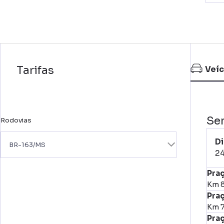
Tarifas
Veíc
Se
Rodovias
Di
BR-163/MS
2
Pra
Km 8
Pra
Km 7
Praç