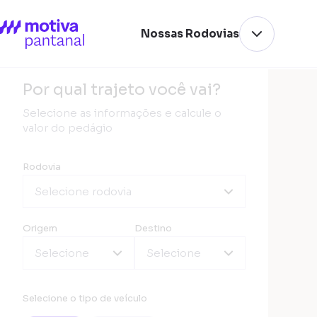
Nossas Rodovias
Por qual trajeto você vai?
Selecione as informações e calcule o
valor do pedágio
Rodovia
Selecione rodovia
Origem
Destino
Selecione
Selecione
Selecione o tipo de veículo