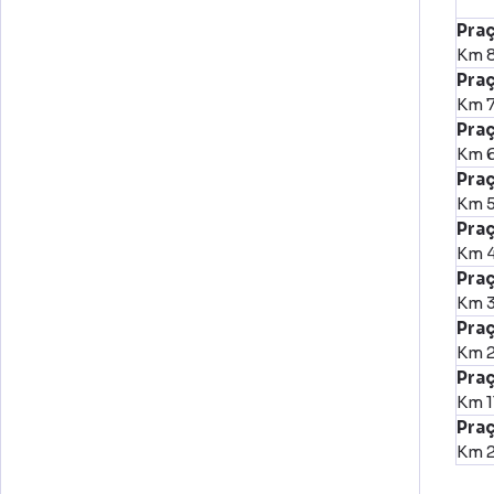
Pra
Km 8
Pra
Km 7
Praç
Km 6
Praç
Km 5
Pra
Km 
Praç
Km 3
Pra
Km 2
Praç
Km 1
Pra
Km 