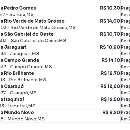
ça Pedro Gomes
R$ 10,30
Pra
17 - Sonora,MS
Km 
ça Rio Verde de Mato Grosso
R$ 14,00
Pra
03 - Rio Verde de Mato Grosso,MS
Km 
a São Gabriel do Oeste
R$ 10,70
Pra
03 - São Gabriel do Oeste,MS
Km 
a Jaraguari
R$ 10,90
Pra
33 - Jaraguari,MS
Km 5
ça Campo Grande
R$ 14,10
Pra
432 - Campo Grande,MS
Km 
a Rio Brilhante
R$ 12,70
Praç
13 - Rio Brilhante,MS
Km 3
ça Caarapó
R$ 12,60
Pra
27 - Caarapó,MS
Km 
a Itaquiraí
R$ 12,50
Praç
13 - Itaquiraí,MS
Km 1
ça Mundo Novo
R$ 9,20
Pra
28 - Mundo Novo,MS
Km 