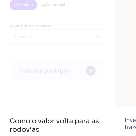
Passeio
Comercial
Quantidade de eixos
2 eixos
Calcular pedágio
Como o valor volta para as
Inv
tra
rodovias