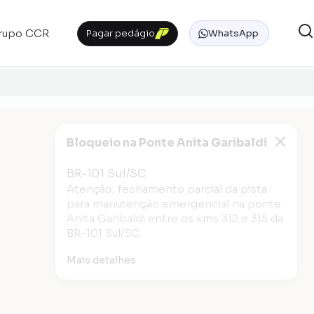
rupo CCR
Pagar pedágio
WhatsApp
Bloqueio na Ponte Anita Garibaldi
BR-101 Sul/SC
Atenção, fechamento parcial da pista
para manutenção emergencial na ponte
Anita Garibaldi entre os kms 312 e 315 da
BR-101 Sul/SC.
Mais detalhes