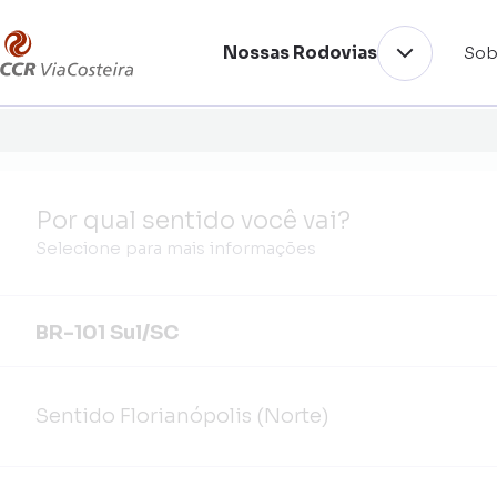
Nossas Rodovias
Sob
Por qual sentido você vai?
Selecione para mais informações
BR-101 Sul/SC
Sentido Florianópolis (Norte)