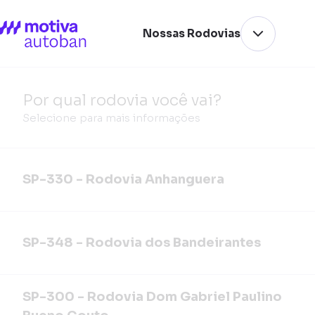
Nossas Rodovias
Por qual rodovia você vai?
Selecione para mais informações
SP-330 - Rodovia Anhanguera
SP-348 - Rodovia dos Bandeirantes
SP-300 - Rodovia Dom Gabriel Paulino