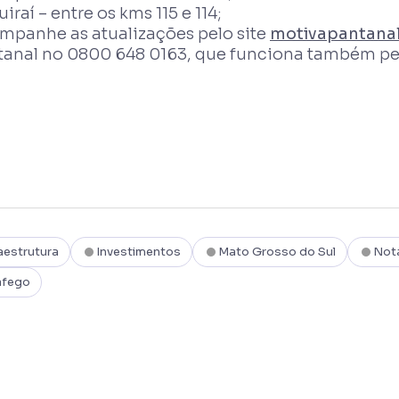
uiraí – entre os kms 115 e 114;
mpanhe as atualizações pelo site
motivapantanal
tanal no 0800 648 0163, que funciona também p
aestrutura
Investimentos
Mato Grosso do Sul
Not
áfego