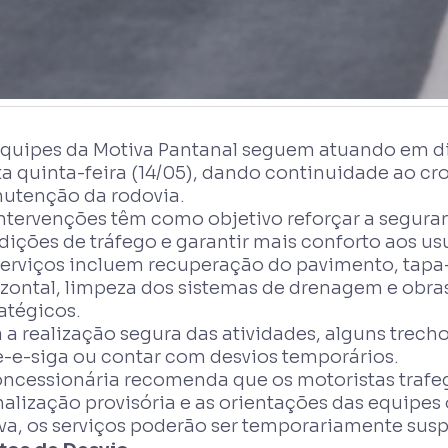
equipes da Motiva Pantanal seguem atuando em d
ta quinta-feira (14/05), dando continuidade ao c
utenção da rodovia.
ntervenções têm como objetivo reforçar a seguran
ições de tráfego e garantir mais conforto aos us
serviços incluem recuperação do pavimento, tapa-
izontal, limpeza dos sistemas de drenagem e obr
atégicos.
a a realização segura das atividades, alguns trec
e-e-siga ou contar com desvios temporários.
oncessionária recomenda que os motoristas traf
nalização provisória e as orientações das equipes
va, os serviços poderão ser temporariamente sus