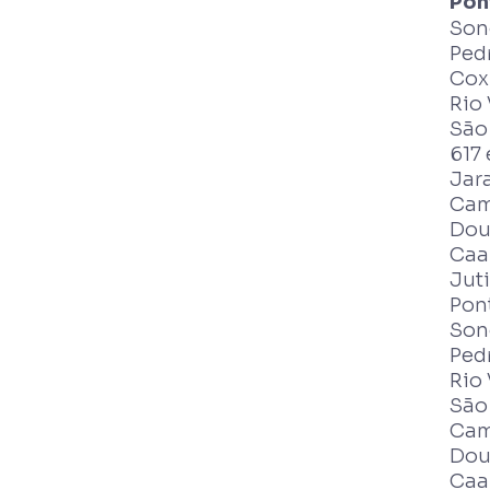
Pon
Sono
Ped
Coxi
Rio 
São 
617 
Jara
Cam
Dour
Caar
Juti
Pon
Sono
Ped
Rio 
São 
Cam
Dour
Caar