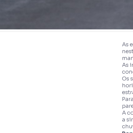
As 
nes
man
As i
cond
Os 
hor
estr
Par
par
A c
a si
chu