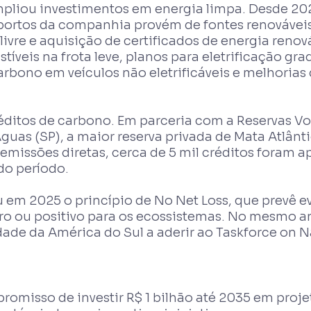
mpliou investimentos em energia limpa. Desde 202
eroportos da companhia provém de fontes renováve
vre e aquisição de certificados de energia renová
íveis na frota leve, planos para eletrificação gra
rbono em veículos não eletrificáveis e melhorias
tos de carbono. Em parceria com a Reservas Vot
uas (SP), a maior reserva privada de Mata Atlânti
emissões diretas, cerca de 5 mil créditos foram 
do período.
 em 2025 o princípio de No Net Loss, que prevê e
tro ou positivo para os ecossistemas. No mesmo a
ade da América do Sul a aderir ao Taskforce on N
promisso de investir R$ 1 bilhão até 2035 em proj