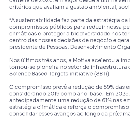
carteira de 2026, em vigor desde a última s
critérios que avaliam a gestão ambiental, soc
“A sustentabilidade faz parte da estratégia d
compromissos públicos para reduzir nossa pe
climáticas e proteger a biodiversidade nos te
centro das nossas decisões de negócio e gera
presidente de Pessoas, Desenvolvimento Organ
Nos últimos três anos, a Motiva acelerou a i
tornou-se pioneira no setor de infraestrutura
Science Based Targets initiative (SBTi).
O compromisso prevê a redução de 59% das em
considerando 2019 como ano-base. Em 2025, 
antecipadamente uma redução de 61% nas emis
estratégia climática e reforça o compromiss
consolidar esses avanços ao longo da próxima