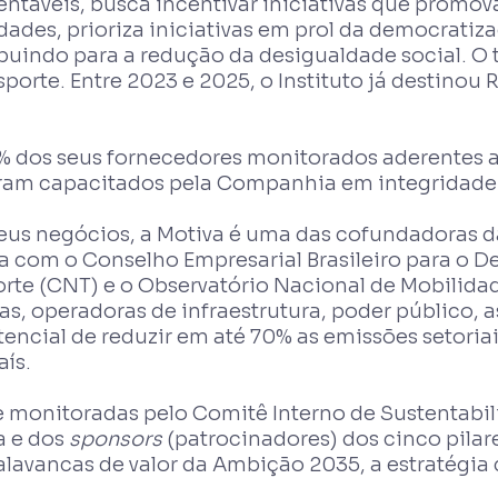
entáveis, busca incentivar iniciativas que promo
ades, prioriza iniciativas em prol da democratiza
uindo para a redução da desigualdade social. O t
porte. Entre 2023 e 2025, o Instituto já destinou 
65% dos seus fornecedores monitorados aderentes
foram capacitados pela Companhia em integridad
eus negócios, a Motiva é uma das cofundadoras d
a com o Conselho Empresarial Brasileiro para o D
te (CNT) e o Observatório Nacional de Mobilidade
s, operadoras de infraestrutura, poder público, 
cial de reduzir em até 70% as emissões setoriais 
aís.
e monitoradas pelo Comitê Interno de Sustentabil
a e dos
sponsors
(patrocinadores) dos cinco pila
 alavancas de valor da Ambição 2035, a estratég