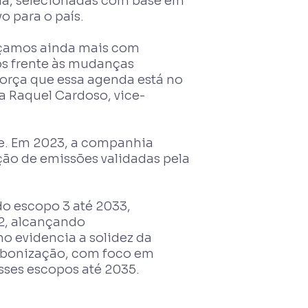
mia, selecionadas com base em
o para o país.
vançamos ainda mais com
os frente às mudanças
força que essa agenda está no
a Raquel Cardoso, vice-
de. Em 2023, a companhia
ução de emissões validadas pela
do escopo 3 até 2033,
2, alcançando
o evidencia a solidez da
arbonização, com foco em
sses escopos até 2035.