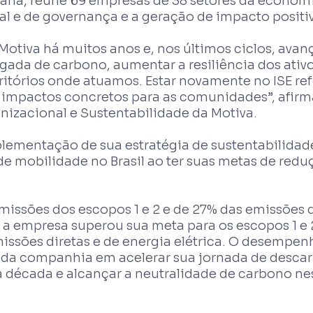
emana, reúne 69 empresas de 38 setores da econo
ial e de governança e a geração de impacto positiv
a Motiva há muitos anos e, nos últimos ciclos, a
gada de carbono, aumentar a resiliência dos ativ
rritórios onde atuamos. Estar novamente no ISE re
 impactos concretos para as comunidades”, afirm
izacional e Sustentabilidade da Motiva.
mplementação de sua estratégia de sustentabilida
 de mobilidade no Brasil ao ter suas metas de red
issões dos escopos 1 e 2 e de 27% das emissões 
a empresa superou sua meta para os escopos 1 e 
sões diretas e de energia elétrica. O desempenh
o da companhia em acelerar sua jornada de desc
 década e alcançar a neutralidade de carbono ne