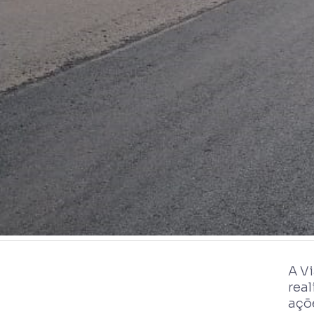
A V
rea
açõ