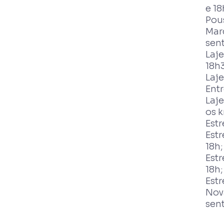
e 18
Pou
Mar
sent
Laje
18h
Laje
Entr
Laj
os k
Estr
Est
18h
Estr
18h;
Estr
Nov
sent