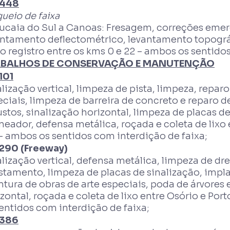
448
ueio de faixa
ucaia do Sul a Canoas: Fresagem, correções emer
antamento deflectométrico, levantamento topogr
o registro entre os kms 0 e 22 – ambos os sentidos.
BALHOS DE CONSERVAÇÃO E MANUTENÇÃO
101
lização vertical, limpeza de pista, limpeza, reparo
ciais, limpeza de barreira de concreto e reparo 
stos, sinalização horizontal, limpeza de placas d
neador, defensa metálica, roçada e coleta de lixo 
– ambos os sentidos com interdição de faixa;
290 (Freeway)
lização vertical, defensa metálica, limpeza de dr
stamento, limpeza de placas de sinalização, impl
ntura de obras de arte especiais, poda de árvores 
zontal, roçada e coleta de lixo entre Osório e Por
entidos com interdição de faixa;
386