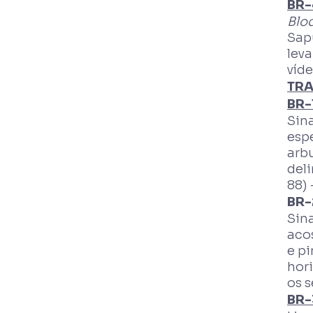
BR-
Bloq
Sap
lev
víde
TRA
BR-
Sina
espe
arbu
deli
88) 
BR-
Sina
aco
e pi
hori
os s
BR-