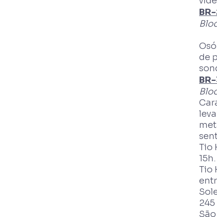
víde
BR-
Bloq
Osó
de 
sond
BR-
Bloq
Car
lev
met
sent
Tio 
15h.
Tio
entr
Sol
245 
São