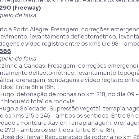
o registro entre os kms 0 e 88 – ambos os sentidos.
290 (Freeway)
ueio de faixa
rio a Porto Alegre: Fresagem, correções emergenc
pavimento, levantamento deflectométrico, levant
agens e vídeo registro entre os kms 0 e 98 – ambos
386
ueio de faixa
azinho a Canoas: Fresagem, correções emergenci
antamento deflectométrico, levantamento topográ
álica, drenagem, sondagens e vídeo registro entre
idos. Entre 8h e 18h;
Hugo: detonação de rochas no km 218, no dia 09 –
 *bloqueio total da rodovia
 Hugo a Soledade: Supressão vegetal, terraplana
e os kms 215 e 245 – ambos os sentidos. Entre 8h e
edade a Fontoura Xavier: Terraplanagem. drenage
e 270 – ambos os sentidos. Entre 8h e 18h;
 José do Herval: Recuperação da rodovia no km 28