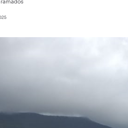
ogramados
025