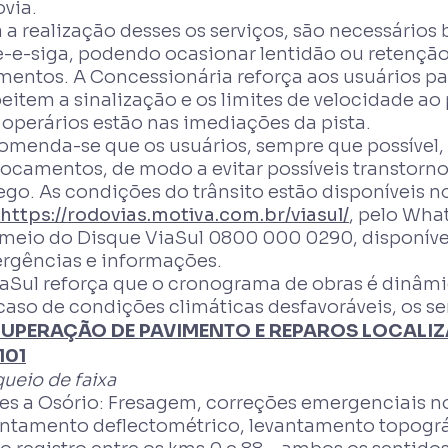
via.
 a realização desses os serviços, são necessários
e-e-siga, podendo ocasionar lentidão ou retenção
mentos. A Concessionária reforça aos usuários p
eitem a sinalização e os limites de velocidade ao 
 operários estão nas imediações da pista.
omenda-se que os usuários, sempre que possível
ocamentos, de modo a evitar possíveis transtorno
ego. As condições do trânsito estão disponíveis n
https://rodovias.motiva.com.br/viasul/
, pelo Wh
 meio do Disque ViaSul 0800 000 0290, disponível
rgências e informações.
iaSul reforça que o cronograma de obras é dinâmic
caso de condições climáticas desfavoráveis, os s
UPERAÇÃO DE PAVIMENTO E REPAROS LOCALI
101
ueio de faixa
res a Osório: Fresagem, correções emergenciais n
antamento deflectométrico, levantamento topogr