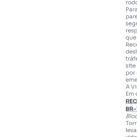
rodo
Para
par
seg
resp
que
Rec
desl
tráf
site
por
eme
A V
Em 
REC
BR-
Bloq
Tor
lev