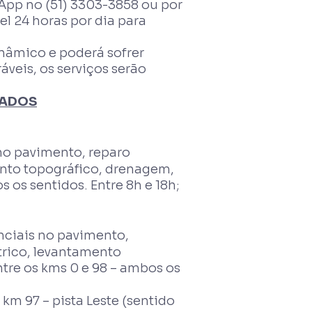
App no (51) 3303-3858 ou por
l 24 horas por dia para
nâmico e poderá sofrer
veis, os serviços serão
ZADOS
no pavimento, reparo
ento topográfico, drenagem,
 os sentidos. Entre 8h e 18h;
ciais no pavimento,
rico, levantamento
tre os kms 0 e 98 – ambos os
m 97 – pista Leste (sentido