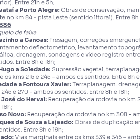
rior). Entre 21h e 5h;
vataí a Porto Alegre:
Obras de conservação, man
e no km 84 – pista Leste (sentido litoral). Entre 8h 
386
ueio de faixa
azinho a Canoas:
Fresagem, correções emergenci
antamento deflectométrico, levantamento topográ
álica, drenagem, sondagens e vídeo registro entre
idos. Entre 8h e 18h;
 Hugo a Soledade:
Supressão vegetal, terraplana
e os kms 215 e 245 – ambos os sentidos. Entre 8h e
edade a Fontoura Xavier:
Terraplanagem. drenage
245 e 270 – ambos os sentidos. Entre 8h e 18h;
 José do Herval:
Recuperação da rodovia no km 28
 18h;
so Novo:
Recuperação da rodovia no km 308 – am
ques de Souza a Lajeado:
Obras de duplicação en
entidos. Entre 8h e 18h;
eado:
Vias marginais entre os kms 339 e 345 – ambo