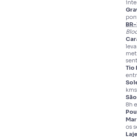
inte
Gra
pont
BR-
Bloq
Car
lev
met
sent
Tio
entr
Sol
kms 
São
8h e
Pou
Mar
os s
Laj