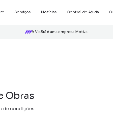
re
Serviços
Notícias
Central de Ajuda
G
A ViaSul é uma empresa Motiva
e Obras
so de condições