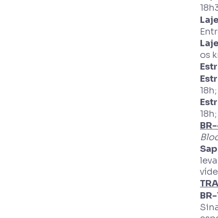
18h
Laj
Entr
Laj
os k
Estr
Estr
18h
Estr
18h;
BR-
Bloq
Sap
lev
víde
TRA
BR-
Sina