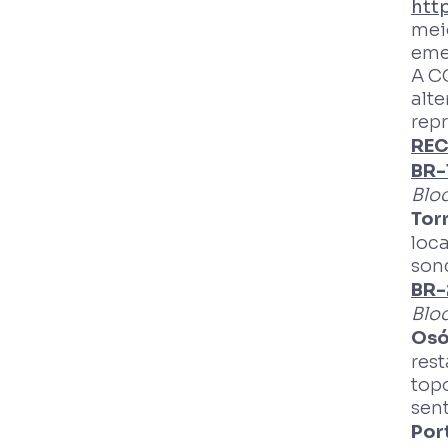
http
mei
eme
A C
alte
rep
REC
BR-
Bloq
Tor
loc
sond
BR-
Bloq
Osó
res
top
sent
Por