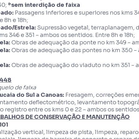
30;
*sem interdição de faixa
eado:
Passagens inferiores e superiores nos kms 3
e 8h e 18h;
eado/Estrela:
Supressão vegetal, terraplanagem,
ms 346 e 351 – ambos os sentidos. Entre 8h e 18h;
ela:
Obras de adequação da ponte no km 349 – amb
ela:
Obras de adequação das pontes no km 350 – a
;
ela:
Obras de adequação do viaduto no km 351 – a
448
ueio de faixa
ucaia do Sul a Canoas:
Fresagem, correções emer
antamento deflectométrico, levantamento topogr
o registro entre os kms 0 e 22 – ambos os sentidos.
BALHOS DE CONSERVAÇÃO E MANUTENÇÃO
101
lização vertical, limpeza de pista, limpeza, reparo