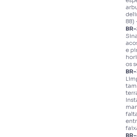
espe
arbu
deli
88) 
BR-
Sina
aco
e pi
hori
os s
BR-
Lim
tam
terr
Ins
man
falt
ent
faix
BR-