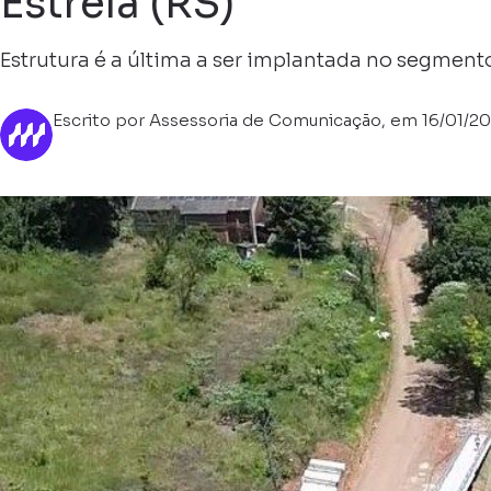
Estrela (RS)
Estrutura é a última a ser implantada no segmento
Escrito por Assessoria de Comunicação, em 16/01/2