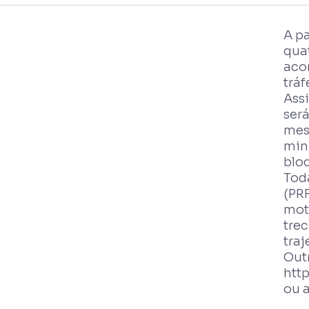
A pa
quat
acon
tráf
Assi
será
mes
minu
blo
Toda
(PRF
mot
tre
traj
Out
htt
ou 