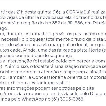
rtir das 21h desta quinta (16), a CCR ViaSul real
ro vigas da última nova passarela no trecho das f
tecerá na região do km 352 da BR-386, em Estrela
ego.
m, durante os trabalhos, previstos para serem ence
 necessário bloquear totalmente o fluxo da pista S
mo desviado para a via marginal no local, em qu
tos cada. Ainda, uma das faixas da pista Norte (
queada por medidas de segurança.
 a intervenção foi estabelecida em parceria com 
). Além disso, o local terá sinalização reforçada
oristas redobrem a atenção e respeitem a sinaliz
cho. Também, a Concessionária orienta os motori
eto de forma a evitar imprevistos.
ras informações podem ser obtidas pelo site
ps://rodovias.grupoccr.com.br/viasul/, pelo Disq
ainda pelo WhatsApp no (51) 3303-3858.