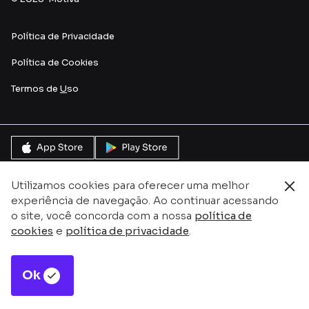
Política de Privacidade
Política de Cookies
Termos de
U
so
Utilizamos cookies para oferecer uma melhor
experiência de navegação. Ao continuar acessando
o site, você concorda com a nossa
política de
cookies
e
política de privacidade
.
Ok
Este site é protegido pelo reCAPTCHA e pela
Política de
P
rivacidade
e
Termos de serviço do Google.