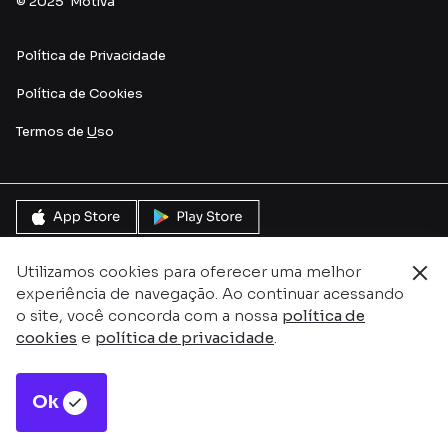
© 2025 Motiva
Política de Privacidade
Política de Cookies
Termos de
U
so
Utilizamos cookies para oferecer uma melhor
experiência de navegação. Ao continuar acessando
o site, você concorda com a nossa
política de
cookies
e
política de privacidade
.
Ok
Este site é protegido pelo reCAPTCHA e pela
Política de
P
rivacidade
e
Termos de serviço do Google.