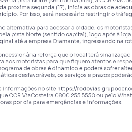
28 da pista Norte (sentido capital), a CCR ViaCost
da próxima segunda (17), inicia as obras de adeq
cípio. Por isso, será necessário restringir o tráfe
o alternativa para acessar a cidade, os motorista
pela pista Norte (sentido capital), logo após à loj
ginal até a empresa Diamante, ingressando na rot
ncessionária reforça que o local terá sinalização
ta aos motoristas para que fiquem atentos e resp
nograma de obras é dinâmico e poderá sofrer alt
áticas desfavoráveis, os serviços e prazos poder
s informações no site
https://rodovias.grupoccr.c
que CCR ViaCosteira 0800 255 5550 ou pelo Whats
horas por dia para emergências e informações.