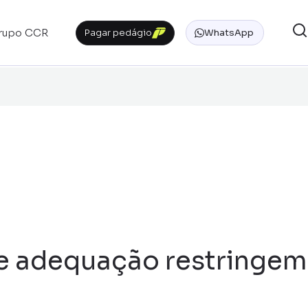
rupo CCR
Pagar pedágio
WhatsApp
e adequação restringem