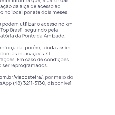
eira informa que, a partir das
uação da alça de acesso ao
go no local por até dois meses.
s podem utilizar o acesso no km
a Top Brasil, seguindo pela
atória da Ponte da Amizade.
 reforçada, porém, ainda assim,
eitem as indicações. O
erações. Em caso de condições
ão ser reprogramados.
om.br/viacosteira/
, por meio do
App (48) 3211-3130, disponível