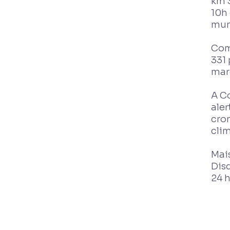
km 3
10h 
muni
Com
331 
mar
A Co
aler
cro
clim
Mai
Dis
24 