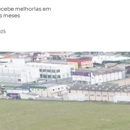
recebe melhorias em
is meses
025