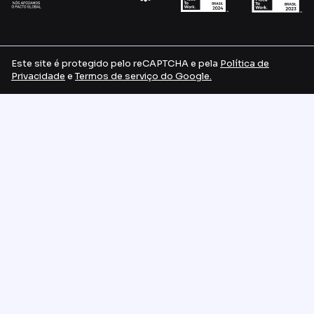
Este site é protegido pelo reCAPTCHA e pela
Política de
P
rivacidade
e
Termos de serviço do Google.