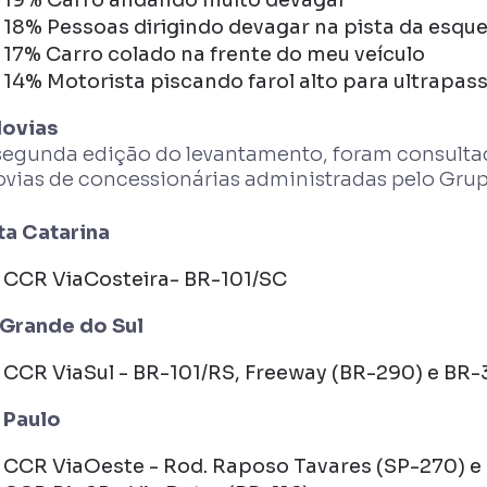
19% Carro andando muito devagar
18% Pessoas dirigindo devagar na pista da esqu
17% Carro colado na frente do meu veículo
14% Motorista piscando farol alto para ultrapas
ovias
segunda edição do levantamento, foram consultad
ovias de concessionárias administradas pelo Gru
ta Catarina
CCR ViaCosteira- BR-101/SC
 Grande do Sul
CCR ViaSul - BR-101/RS, Freeway (BR-290) e BR
 Paulo
CCR ViaOeste - Rod. Raposo Tavares (SP-270) e 