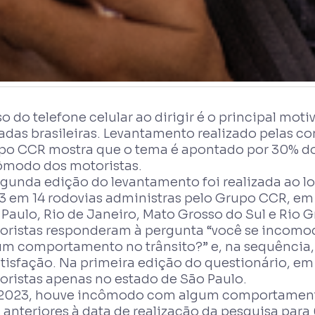
o do telefone celular ao dirigir é o principal mo
adas brasileiras. Levantamento realizado pelas c
po CCR mostra que o tema é apontado por 30% do
ômodo dos motoristas.
egunda edição do levantamento foi realizada ao 
3 em 14 rodovias administras pelo Grupo CCR, em 
Paulo, Rio de Janeiro, Mato Grosso do Sul e Rio G
oristas responderam à pergunta “você se incomo
um comportamento no trânsito?” e, na sequência,
atisfação. Na primeira edição do questionário, e
oristas apenas no estado de São Paulo.
2023, houve incômodo com algum comportamento 
 anteriores à data de realização da pesquisa para