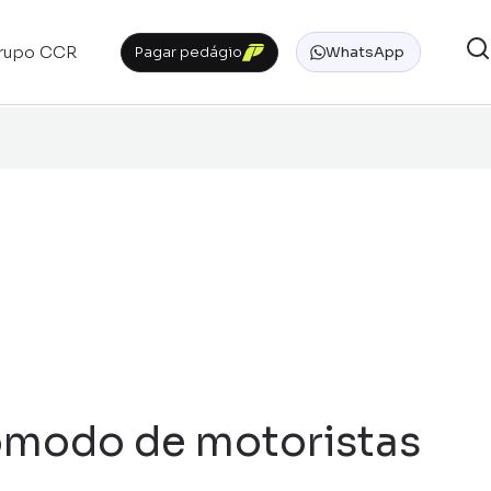
rupo CCR
Pagar pedágio
WhatsApp
ncômodo de motoristas