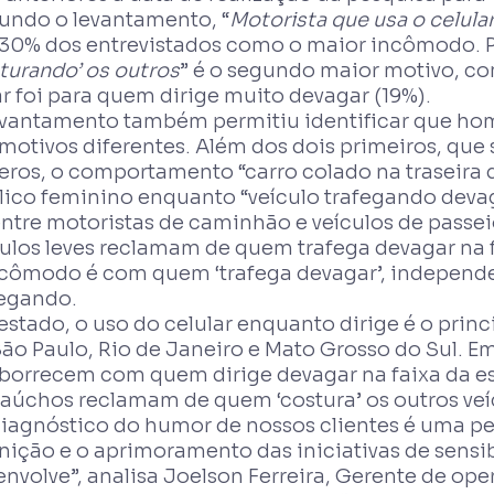
undo o levantamento, “
Motorista que usa o celula
 30% dos entrevistados como o maior incômodo. Po
turando’ os outros
” é o segundo maior motivo, co
r foi para quem dirige muito devagar (19%).
evantamento também permitiu identificar que h
 motivos diferentes. Além dos dois primeiros, qu
eros, o comportamento “carro colado na traseira 
lico feminino enquanto “veículo trafegando deva
entre motoristas de caminhão e veículos de pass
culos leves reclamam de quem trafega devagar na 
ncômodo é com quem ‘trafega devagar’, independe
fegando.
estado, o uso do celular enquanto dirige é o pri
ão Paulo, Rio de Janeiro e Mato Grosso do Sul. E
aborrecem com quem dirige devagar na faixa da e
gaúchos reclamam de quem ‘costura’ os outros veí
diagnóstico do humor de nossos clientes é uma p
inição e o aprimoramento das iniciativas de sens
envolve”, analisa Joelson Ferreira, Gerente de o