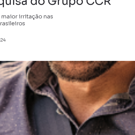
squisa do Grupo CCR
maior irritação nas
rasileiros
024