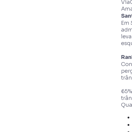
Via
Ama
San
Em S
adm
lev
esq
Ran
Con
per
trân
65%
trân
Qual