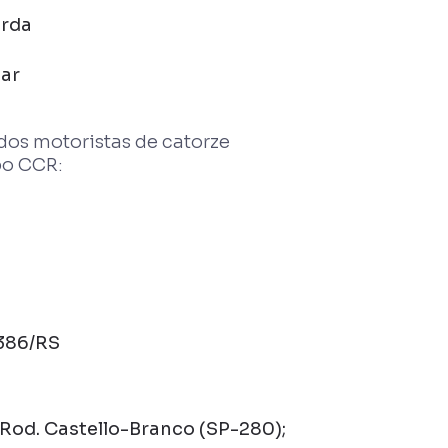
erda
sar
os motoristas de catorze
po CCR:
-386/RS
Rod. Castello-Branco (SP-280);