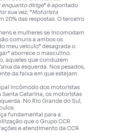
r enquanto dirige
” é apontado
r sua vez, “
Motorista
m 20% das respostas. O terceiro
omens e mulheres se incomodam
e são comuns a ambos os
do meu veículo” desagrada o
gar” aborrece o masculino.
eio, aqueles que conduzem
faixa da esquerda. Nos pesados,
nte da faixa em que estejam
ncipal incômodo dos motoristas
m Santa Catarina, os motoristas
squerda. No Rio Grande do Sul,
culos.
eça fundamental para a
ibilização que o Grupo CCR
perações e atendimento da CCR