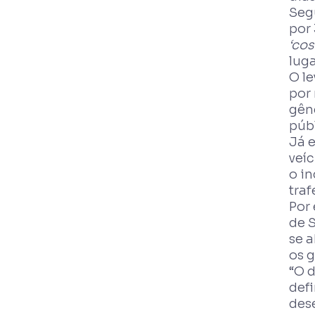
Seg
por
‘cos
luga
O l
por
gên
púb
Já 
veí
o i
tra
Por 
de S
se 
os 
“O 
def
des