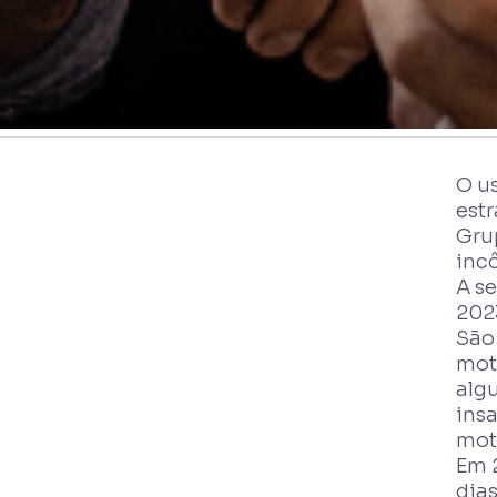
O us
estr
Gru
inc
A s
202
São 
mot
alg
ins
mot
Em 
dias