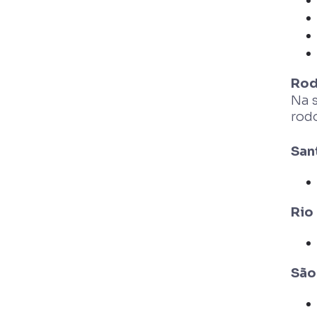
Rod
Na 
rod
San
Rio
São