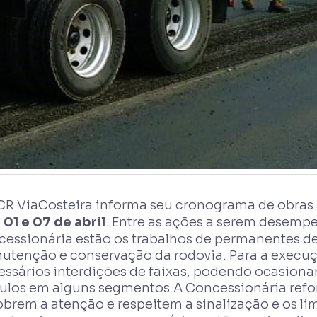
CR ViaCosteira informa seu cronograma de obras s
s
01 e 07 de abril
. Entre as ações a serem desemp
cessionária estão os trabalhos de permanentes d
utenção e conservação da rodovia. Para a execuçã
essários interdições de faixas, podendo ocasiona
culos em alguns segmentos.A Concessionária refo
brem a atenção e respeitem a sinalização e os li