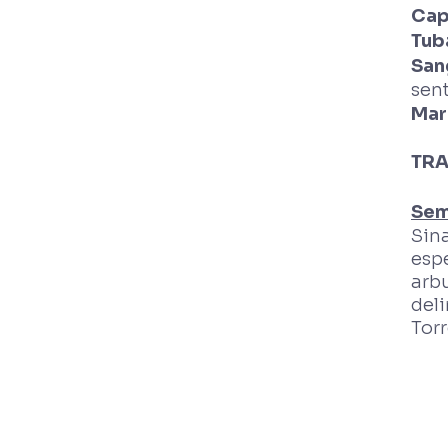
Cap
Tub
San
sent
Mar
TRA
Sem
Sina
espe
arbu
deli
Torr