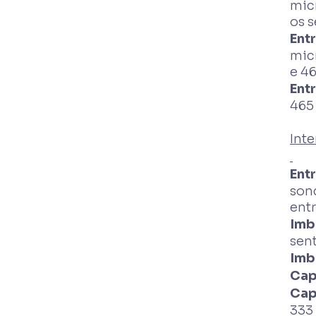
mic
os s
Ent
mic
e 46
Ent
465
Inte
Ent
son
entr
Imb
sent
Imb
Cap
Cap
333