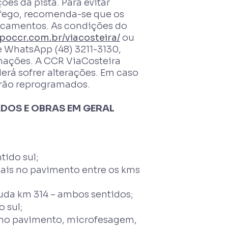
ões da pista. Para evitar
ráfego, recomenda-se que os
ocamentos. As condições do
upoccr.com.br/viacosteira/
ou
 WhatsApp (48) 3211-3130,
rmações. A CCR ViaCosteira
rá sofrer alterações. Em caso
erão reprogramados.
DOS E OBRAS EM GERAL
tido sul;
is no pavimento entre os kms
da km 314 – ambos sentidos;
 sul;
 no pavimento, microfesagem,