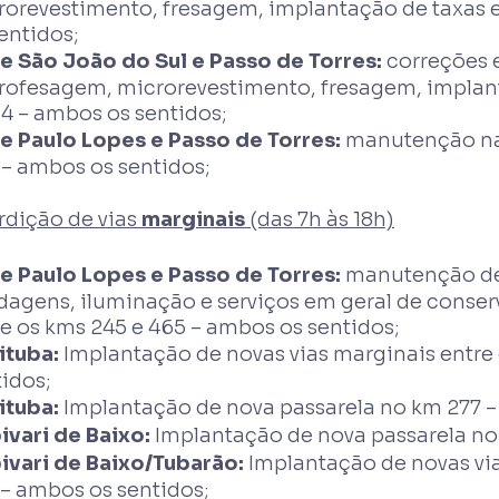
rorevestimento, fresagem, implantação de taxas e
entidos;
re São João do Sul e Passo de Torres:
correções 
rofesagem, microrevestimento, fresagem, implant
4 – ambos os sentidos;
re Paulo Lopes e Passo de Torres:
manutenção na 
 – ambos os sentidos;
rdição de vias
marginais
(das 7h às 18h)
re Paulo Lopes e Passo de Torres:
manutenção de
dagens, iluminação e serviços em geral de conser
e os kms 245 e 465 – ambos os sentidos;
ituba:
Implantação de novas vias marginais entre
idos;
ituba:
Implantação de nova passarela no km 277 –
ivari de Baixo:
Implantação de nova passarela no
ivari de Baixo/Tubarão:
Implantação de novas via
 – ambos os sentidos;