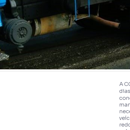
A C
dia
con
man
nec
veí
redo