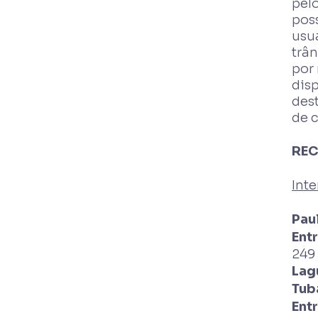
pelo
poss
usu
trân
por
dis
des
de 
REC
Inte
Pau
Ent
249 
Lag
Tub
Ent