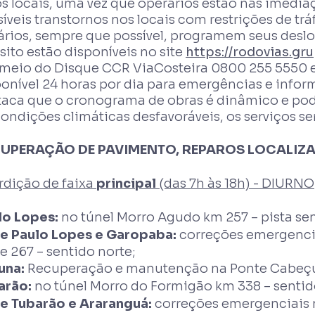
s locais, uma vez que operários estão nas imediaç
íveis transtornos nos locais com restrições de t
ários, sempre que possível, programem seus desl
sito estão disponíveis no site
https://rodovias.gr
 meio do Disque CCR ViaCosteira 0800 255 5550 e
ponível 24 horas por dia para emergências e info
taca que o cronograma de obras é dinâmico e pode
condições climáticas desfavoráveis, os serviços s
UPERAÇÃO DE PAVIMENTO, REPAROS LOCALIZA
rdição de faixa
principal
(das 7h às 18h) - DIURNO
lo Lopes:
no túnel Morro Agudo km 257 – pista sen
re Paulo Lopes e Garopaba:
correções emergencia
e 267 – sentido norte;
una:
Recuperação e manutenção na Ponte Cabeçu
arão:
no túnel Morro do Formigão km 338 – sentido
re Tubarão e Araranguá:
correções emergenciais