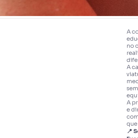
A c
edu
no c
rea
dif
A c
via
mec
sem
equi
A pr
e d
com
que
📍 