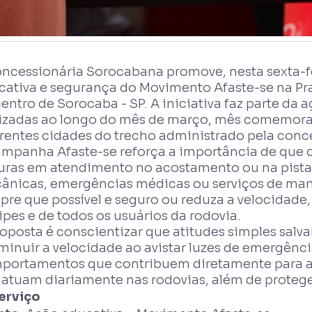
oncessionária Sorocabana promove, nesta sexta-fe
cativa e segurança do Movimento Afaste-se na Pr
entro de Sorocaba - SP. A iniciativa faz parte da
lizadas ao longo do mês de março, mês comemorat
erentes cidades do trecho administrado pela conc
ampanha Afaste-se reforça a importância de que o
turas em atendimento no acostamento ou na pist
ânicas, emergências médicas ou serviços de ma
pre que possível e seguro ou reduza a velocidade,
pes e de todos os usuários da rodovia.
oposta é conscientizar que atitudes simples salva
iminuir a velocidade ao avistar luzes de emergênc
portamentos que contribuem diretamente para a
 atuam diariamente nas rodovias, além de protege
Serviço