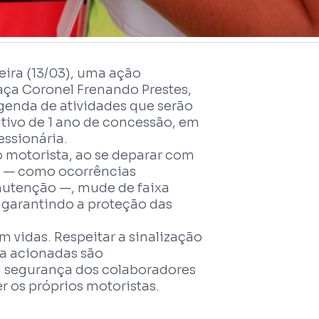
ira (13/03), uma ação
aça Coronel Frenando Prestes,
 agenda de atividades que serão
ivo de 1 ano de concessão, em
essionária.
 motorista, ao se deparar com
a — como ocorrências
nutenção —, mude de faixa
 garantindo a proteção das
m vidas. Respeitar a sinalização
ia acionadas são
 segurança dos colaboradores
r os próprios motoristas.