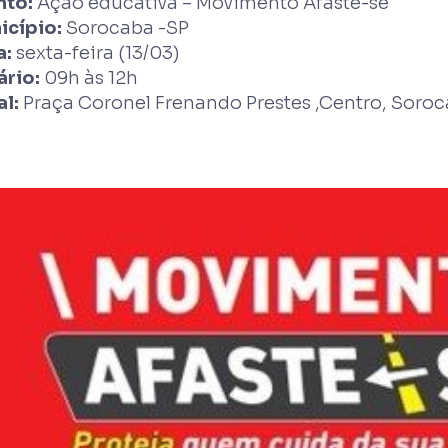
nto:
Ação educativa – Movimento Afaste-se
icípio:
Sorocaba -SP
a:
sexta-feira (13/03)
ário:
09h às 12h
al:
Praça Coronel Frenando Prestes ,Centro, Soroc