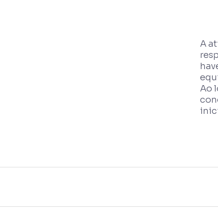
A a
res
have
equ
Ao 
con
inic