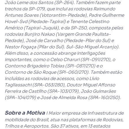
João Leme dos Santos (SP-264). Também fazem parte
trechos da SP-079, que inclui as rodovias Raimundo
Antunes Soares (Votorantim-Piedade), Padre Guilherme
Hovel-Svd (Piedade-Tapiraí) e Tenente Celestino
Américo (Tapiraí-Juquiá), e da SP-250, composta pelas
rodovias Bunjiro Nakao (Vargem Grande Paulista-
Piedade), José de Carvalho (Piedade-Pilar do Sul) e
Nestor Fogaça (Pilar do Sul). Sul-São Miguel Arcanjo).
Além disso, a concessão abrange interligações
importantes, como o Celso Charuri (SPI-091/270), o
Contorno Brigadeiro Tobias (SPI-087/270) e o
Contorno de São Roque (SPI-060/270). Também estão
incluídas as rodovias de acessos, como Lívio
Tagliassachi (SPA-053/280), Doutor Miguel Affonso
Ferreira de Castilho (SPA-103/079), João Guimarães
(SPA-104/079) e José de Almeida Rosa (SPA-160/250).
Sobre a Motiva
I Maior empresa de infraestrutura de
mobilidade do Brasil, atua nas plataformas de Rodovias,
Trilhos e Aeroportos. São 37 ativos, em 13 estados