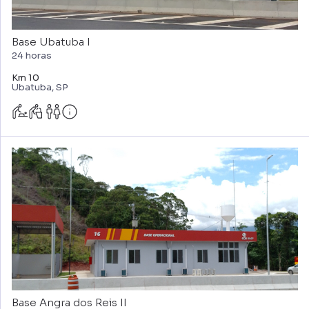
Base Ubatuba I
24 horas
Km 10
Ubatuba, SP
Base Angra dos Reis II