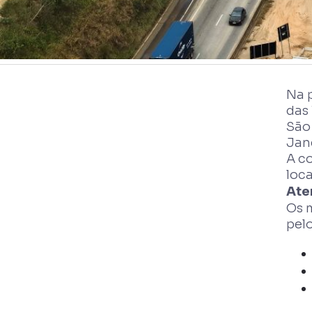
Na 
das 
São 
Jan
A co
loca
Ate
Os 
pelo