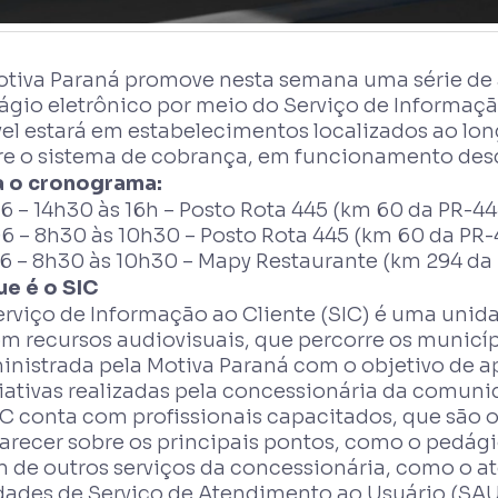
otiva Paraná promove nesta semana uma série de 
ágio eletrônico por meio do Serviço de Informação
el estará em estabelecimentos localizados ao lon
re o sistema de cobrança, em funcionamento desd
a o cronograma:
6 – 14h30 às 16h – Posto Rota 445 (km 60 da PR-44
06 – 8h30 às 10h30 – Posto Rota 445 (km 60 da PR-
06 – 8h30 às 10h30 – Mapy Restaurante (km 294 da
ue é o SIC
erviço de Informação ao Cliente (SIC) é uma unid
m recursos audiovisuais, que percorre os municíp
inistrada pela Motiva Paraná com o objetivo de a
ciativas realizadas pela concessionária da comuni
C conta com profissionais capacitados, que são or
arecer sobre os principais pontos, como o pedági
m de outros serviços da concessionária, como o a
dades de Serviço de Atendimento ao Usuário (SAU