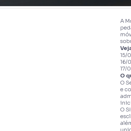
A M
ped
móv
sob
Vej
15/0
16/
17/
O q
O S
e co
adm
ini
O SI
escl
alé
uni