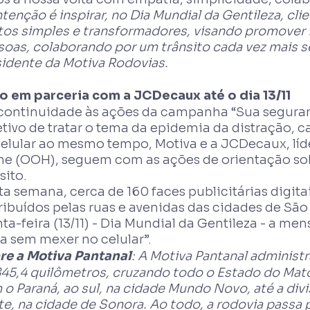
ntenção é inspirar, no Dia Mundial da Gentileza, c
tos simples e transformadores, visando promover 
soas, colaborando por um trânsito cada vez mais 
sidente da Motiva Rodovias.
o em parceria com a JCDecaux até o dia 13/11
continuidade às ações da campanha “Sua seguran
etivo de tratar o tema da epidemia da distração, 
celular ao mesmo tempo, Motiva e a JCDecaux, líd
e (OOH), seguem com as ações de orientação sobr
sito.
a semana, cerca de 160 faces publicitárias digitais
tribuídos pelas ruas e avenidas das cidades de Sã
ta-feira (13/11) - Dia Mundial da Gentileza - a men
ja sem mexer no celular”.
re a Motiva Pantanal
: A Motiva Pantanal administ
45,4 quilômetros, cruzando todo o Estado do Mato
o Paraná, ao sul, na cidade Mundo Novo, até a div
e, na cidade de Sonora. Ao todo, a rodovia passa p