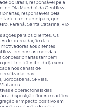
de do Brasil, responsável pela
e, no Dia Mundial da Gentileza
sionárias, responsáveis pela
 estaduais e municipais, que
iro, Paraná, Santa Catarina, Rio
 ações para os clientes. Os
tes de arrecadação das
 motivadoras aos clientes
ileza em nossas rodovias.
 as concessionárias também
entil no trânsito: dirija sem
cada nos canais de
o realizadas nas
l, Sorocabana, SPVias,
 ViaLagos.
tivas e operacionais das
ão à disposição flores e cartões
gração e impacto positivo em
oração e criação de valor.