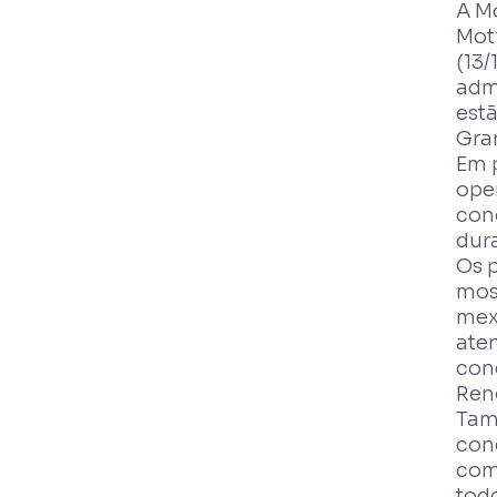
A Mo
Mot
(13/
admi
estã
Gra
Em p
ope
con
dur
Os 
mos
mex
ate
con
Reno
Tam
conc
com
todo