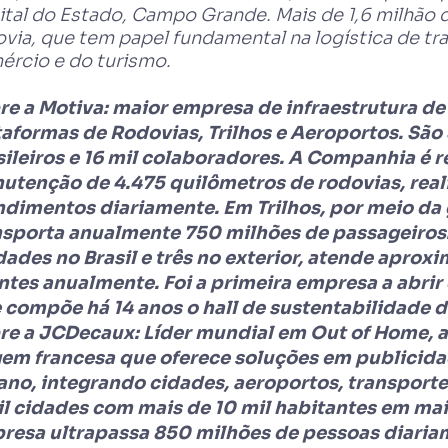
tal do Estado, Campo Grande. Mais de 1,6 milhão d
via, que tem papel fundamental na logística de tr
ércio e do turismo.
re a Motiva: maior empresa de infraestrutura de 
taformas de Rodovias, Trilhos e Aeroportos. São 
sileiros e 16 mil colaboradores. A Companhia é 
utenção de 4.475 quilômetros de rodovias, reali
ndimentos diariamente. Em Trilhos, por meio da g
nsporta anualmente 750 milhões de passageiros
dades no Brasil e três no exterior, atende apro
entes anualmente. Foi a primeira empresa a abri
e compõe há 14 anos o hall de sustentabilidade d
re a JCDecaux: Líder mundial em Out of Home,
gem francesa que oferece soluções em publicidad
ano, integrando cidades, aeroportos, transporte
il cidades com mais de 10 mil habitantes em mai
resa ultrapassa 850 milhões de pessoas diariame