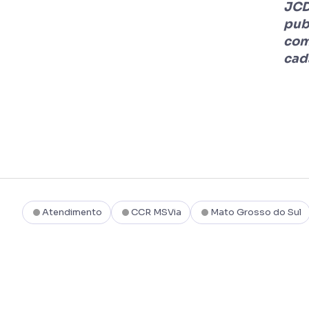
JCD
publ
com
cad
Atendimento
CCR MSVia
Mato Grosso do Sul