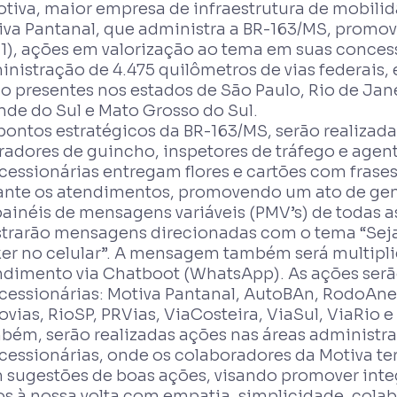
tiva, maior empresa de infraestrutura de mobilida
iva Pantanal, que administra a BR-163/MS, promov
11), ações em valorização ao tema em suas conces
nistração de 4.475 quilômetros de vias federais,
o presentes nos estados de São Paulo, Rio de Jane
nde do Sul e Mato Grosso do Sul.
ontos estratégicos da BR-163/MS, serão realizadas
radores de guincho, inspetores de tráfego e agen
cessionárias entregam flores e cartões com frases
ante os atendimentos, promovendo um ato de gent
painéis de mensagens variáveis (PMV’s) de todas
trarão mensagens direcionadas com o tema “Seja g
er no celular”. A mensagem também será multipli
ndimento via Chatboot (WhatsApp). As ações serã
cessionárias: Motiva Pantanal, AutoBAn, RodoAne
vias, RioSP, PRVias, ViaCosteira, ViaSul, ViaRio e
bém, serão realizadas ações nas áreas administra
essionárias, onde os colaboradores da Motiva ter
 sugestões de boas ações, visando promover inte
s à nossa volta com empatia, simplicidade, colab