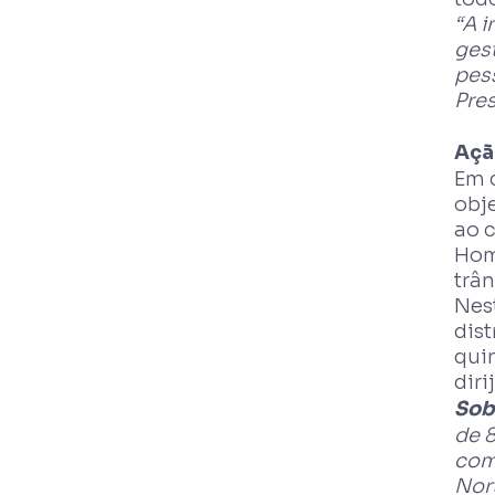
“A i
ges
pes
Pre
Açã
Em 
obj
ao 
Hom
trân
Nest
dis
quin
diri
Sob
de 8
com 
Nort