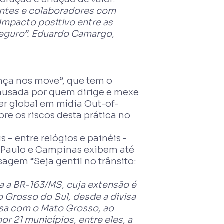
lientes e colaboradores com
impacto positivo entre as
seguro”. Eduardo Camargo,
ça nos move”, que tem o
causada por quem dirige e mexe
er global em mídia Out-of-
e os riscos desta prática no
 – entre relógios e painéis -
o Paulo e Campinas exibem até
sagem “Seja gentil no trânsito:
ra a BR-163/MS, cuja extensão é
 Grosso do Sul, desde a divisa
isa com o Mato Grosso, ao
or 21 municípios, entre eles, a