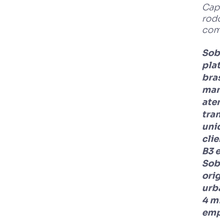
Capi
rodo
com
Sob
pla
bra
man
ate
tra
uni
cli
B3 
Sob
ori
urb
4 m
emp