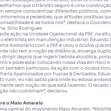
editamos que o trânsito seguro é uma construção 
am sempre conscientizar diferentes públicos, como
nhoneiros e pedestres, que atitudes positivas qu
ponsabilidade é de todos nós”, destaca o Coorde
a, Sírio Rodrigues.
ante ação na Unidade Operacional da PRF, na altu
 o eletricista em manutenção industrial, Eduardo S
ema Rodoviário com a PRF e usou o óculos que sim
ente não tem a noção de distância, enxerga dupl
 dirigir depois que ingerir bebida alcoólica, por
o e pode estar colocando nossa vida em risco e a
m também participou da ação com o óculos simul
fraria Apaixonados por Fuscas & Derivados, Edua
to ruim, eu não sabia para onde eu estava andando
lmente sem noção do que está fazendo. O recado 
eção não combinam”, declarou.
re o Maio Amarelo
ema central do movimento Maio Amarelo: “Mobil