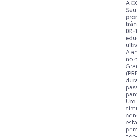
A C
Seu
pro
trâ
BR-1
educ
ult
A ab
no 
Gra
(PRF
dur
pas
panf
Um 
sim
con
esta
perc
açõ