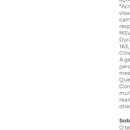
“Acr
vis
cami
res
MSVi
Dur
163,
Cin
A g
para
mesm
Que
Con
mui
rea
dir
Sob
O t