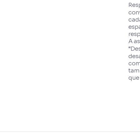
Res
conv
cad
espa
resp
A a
“De
desa
com
tamb
que 