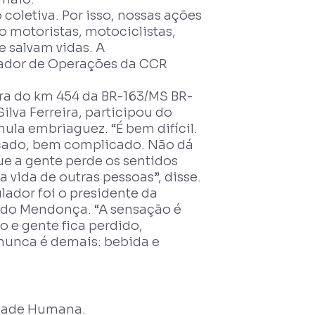
coletiva. Por isso, nossas ações
 motoristas, motociclistas,
e salvam vidas. A
nador de Operações da CCR
ra do km 454 da BR-163/MS BR-
ilva Ferreira, participou do
ula embriaguez. “É bem difícil.
icado, bem complicado. Não dá
que a gente perde os sentidos
 vida de outras pessoas”, disse.
ador foi o presidente da
rdo Mendonça. “A sensação é
 e gente fica perdido,
nunca é demais: bebida e
idade Humana.