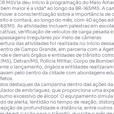
CR MSVia deu início à programação do Maio Amar
 bem maior é a vida” ao longo da BR-163/MS. A 
mover a conscientização sobre a importância de
nsito e contará, ao longo do mês, com 40 ações ed
63/MS. As atividades incluem palestras em escola
ativas, verificação de veículos de carga pesada e
rapassagens irregulares por meio de câmeras.
ertura das atividades foi realizada no início des
centro de Campo Grande, em parceria com a Aget
nde e demais órgãos e entidades de trânsito como
/MS), Detran/MS, Polícia Militar, Corpo de Bombei
ante o lançamento, órgãos e entidades realizara
savam pelo centro da cidade com abordagens educ
letos.
dos destaques da campanha dentro das ações da 
ulador de embriaguez, que proporciona uma exper
sumo excessivo de álcool. O equipamento simul
do de alerta, lentidão no tempo de reação, distorç
epção de profundidade e distância, entre outros. 
es de educação para o trânsito, durante o mês de