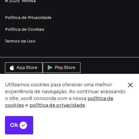
© 2025 Motiva
Política de Privacidade
Política de Cookies
Termos de Uso
Utilizamos cookies para oferecer uma melhor
experiência de navegação. Ao continuar acessando
o site, você concorda com a nossa
política de
cookies
e
política de privacidade
.
Ok
Este site é protegido pelo reCAPTCHA e pela
Política de
Privacidade
e
Termos de serviço do Google.