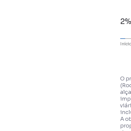
2%
Iníci
O p
(Ro
alç
imp
viár
inc
A o
pro