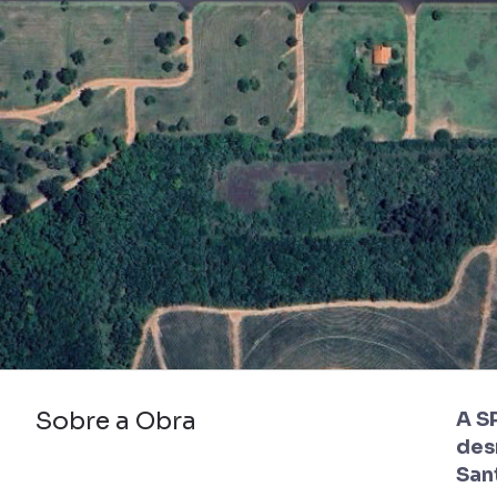
Sobre a Obra
A S
des
San