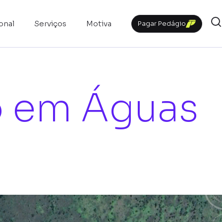
ional
Serviços
Motiva
Pagar Pedágio
o em Águas