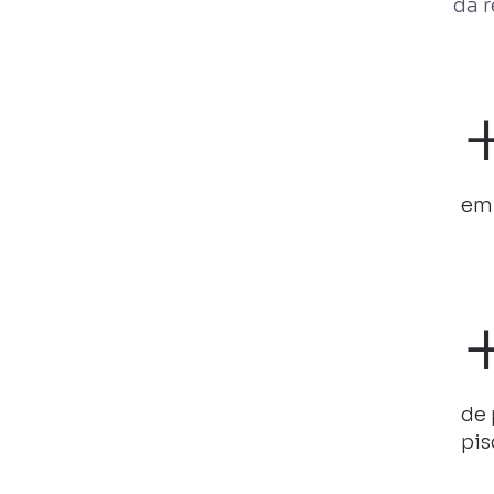
da r
em
de 
pis