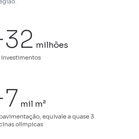
egião.
+32
milhões
 investimentos
+7
mil m²
pavimentação, equivale a quase 3
cinas olímpicas