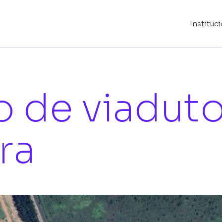
Instituc
o de viadut
ra