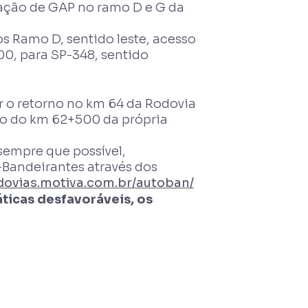
cação de GAP no ramo D e G da
dos Ramo D, sentido leste, acesso
00, para SP-348, sentido
r o retorno no km 64 da Rodovia
rno do km 62+500 da própria
 sempre que possível,
Bandeirantes através dos
odovias.motiva.com.br/autoban/
ticas desfavoráveis, os