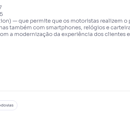
7
05
on) — que permite que os motoristas realizem 
mas também com smartphones, relógios e carteiras
m a modernização da experiência dos clientes e 
odovias