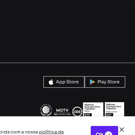
corda com a nossa
política de
Ok