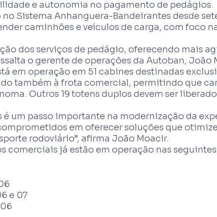
gilidade e autonomia no pagamento de pedágios.
 no Sistema Anhanguera-Bandeirantes desde sete
nder caminhões e veículos de carga, com foco na 
ão dos serviços de pedágio, oferecendo mais agil
ressalta o gerente de operações da Autoban, João M
tá em operação em 51 cabines destinadas exclusiv
ado também à frota comercial, permitindo que ca
oma. Outros 19 totens duplos devem ser liberado
s é um passo importante na modernização da expe
comprometidos em oferecer soluções que otimiz
sporte rodoviário”, afirma João Moacir.
os comerciais já estão em operação nas seguintes
 06
06 e 07
 06