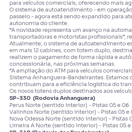
para veículos comerciais, oferecendo mais a
O sistema de autoatendimento - em operação
passeio - agora está sendo expandido para ate
autonomia do cliente.
“A novidade representa um avanço na automaç
transportadoras e motoristas profissionais”, 
Atualmente, o sistema de autoatendimento es
em mais 12 cabines, com totem duplo, destin
realizem o pagamento de forma rápida e autôn
concessionária, nas próximas semanas.
“A ampliação do ATM para veículos comerciai
Sistema Anhanguera-Bandeirantes. Estamos 
contribuam para a eficiência logística do tran
Os novos totens duplos destinados aos veícul
SP-330 (Rodovia Anhanguera)
Perus Norte (sentido interior) - Pistas 05 e 06
Valinhos Norte (sentido interior) - Pistas 05 e
Nova Odessa Norte (sentido interior) - Pistas 
Limeira A Norte (sentido interior) - Pistas 05 e