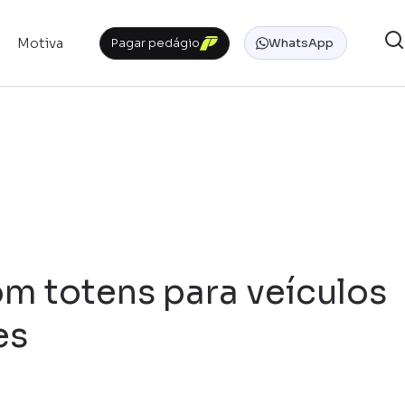
Motiva
Pagar pedágio
WhatsApp
m totens para veículos
es