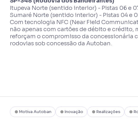
SP-348 (Rodovia dos Bandeirantes)
Itupeva Norte (sentido interior) - Pistas 06 e 0
Sumaré Norte (sentido interior) - Pistas 04 e 
Com tecnologia NFC (Near Field Communicati
não apenas com cartões de débito e crédito, 
reforçam o compromisso da concessionária co
rodovias sob concessão da Autoban.
Motiva Autoban
Inovação
Realizações
R