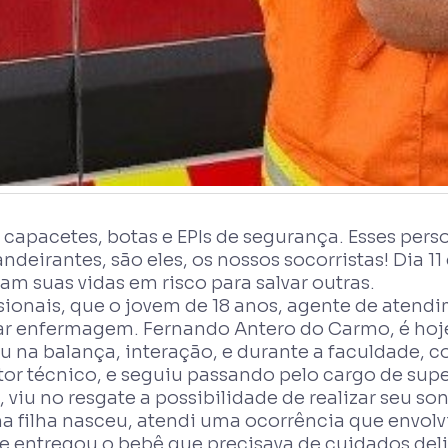
, capacetes, botas e EPIs de segurança. Esses per
deirantes, são eles, os nossos socorristas! Dia 1
m suas vidas em risco para salvar outras.
issionais, que o jovem de 18 anos, agente de ate
sar enfermagem. Fernando Antero do Carmo, é ho
u na balança, interação, e durante a faculdade, 
or técnico, e seguiu passando pelo cargo de super
u no resgate a possibilidade de realizar seu sonh
a filha nasceu, atendi uma ocorrência que envolv
 me entregou o bebê que precisava de cuidados del