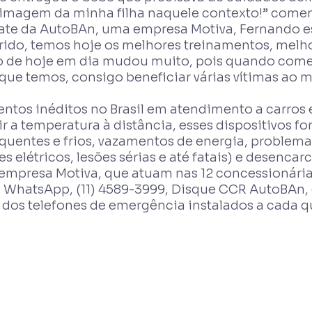
 imagem da minha filha naquele contexto!” come
te da AutoBAn, uma empresa Motiva, Fernando es
orrido, temos hoje os melhores treinamentos, me
de hoje em dia mudou muito, pois quando comece
o que temos, consigo beneficiar várias vítimas a
tos inéditos no Brasil em atendimento a carros 
a temperatura à distância, esses dispositivos f
quentes e frios, vazamentos de energia, problemas
elétricos, lesões sérias e até fatais) e desencarc
 empresa Motiva, que atuam nas 12 concessionári
do WhatsApp, (11) 4589-3999, Disque CCR AutoBAn
 dos telefones de emergência instalados a cada q