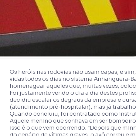
Os heróis nas rodovias não usam capas, e sim
vidas todos os dias no sistema Anhanguera-Ban
homenagear aqueles que, muitas vezes, coloca
Foi justamente vendo o dia a dia destes prof
decidiu escalar os degraus da empresa e cur
(atendimento pré-hospitalar), mas já trabalho
Quando concluiu, foi contratado como instrut
Aquele menino que sonhava em ser bombeiro, vi
isso é o que vem ocorrendo. “Depois que minh
do cenário de vítimas graves, o avô correu e