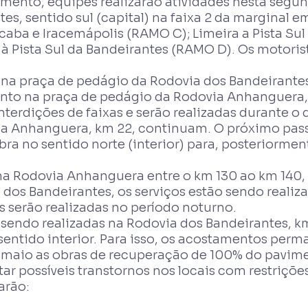
to, equipes realizarão atividades nesta segunda
es, sentido sul (capital) na faixa 2 da marginal em
icaba e Iracemápolis (RAMO C); Limeira a Pista Su
à Pista Sul da Bandeirantes (RAMO D). Os motoris
na praça de pedágio da Rodovia dos Bandeirantes
onto na praça de pedágio da Rodovia Anhanguera, 
terdições de faixas e serão realizadas durante o d
ia Anhanguera, km 22, continuam. O próximo passo
obra no sentido norte (interior) para, posteriorment
 na Rodovia Anhanguera entre o km 130 ao km 140, 
 dos Bandeirantes, os serviços estão sendo realiz
s serão realizadas no período noturno.
 sendo realizadas na Rodovia dos Bandeirantes, k
entido interior. Para isso, os acostamentos per
maio as obras de recuperação de 100% do pavime
ar possíveis transtornos nos locais com restriçõe
arão: