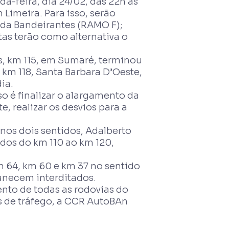
-feira, dia 24/02, das 22h às
 Limeira. Para isso, serão
l da Bandeirantes (RAMO F);
tas terão como alternativa o
, km 115, em Sumaré, terminou
km 118, Santa Barbara D’Oeste,
ia.
 é finalizar o alargamento da
e, realizar os desvios para a
nos dois sentidos, Adalberto
ados do km 110 ao km 120,
m 64, km 60 e km 37 no sentido
manecem interditados.
nto de todas as rodovias do
s de tráfego, a CCR AutoBAn