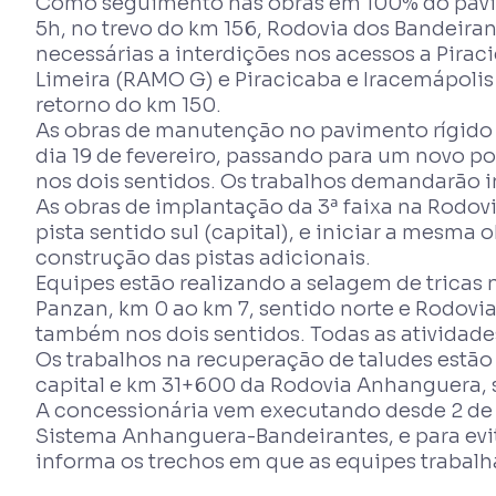
Como seguimento nas obras em 100% do pavimen
5h, no trevo do km 156, Rodovia dos Bandeirant
necessárias a interdições nos acessos a Pirac
Limeira (RAMO G) e Piracicaba e Iracemápolis 
retorno do km 150.
As obras de manutenção no pavimento rígido 
dia 19 de fevereiro, passando para um novo p
nos dois sentidos. Os trabalhos demandarão in
As obras de implantação da 3ª faixa na Rodov
pista sentido sul (capital), e iniciar a mesma 
construção das pistas adicionais.
Equipes estão realizando a selagem de tricas
Panzan, km 0 ao km 7, sentido norte e Rodovia
também nos dois sentidos. Todas as atividade
Os trabalhos na recuperação de taludes estão
capital e km 31+600 da Rodovia Anhanguera, s
A concessionária vem executando desde 2 de 
Sistema Anhanguera-Bandeirantes, e para evit
informa os trechos em que as equipes trabalh