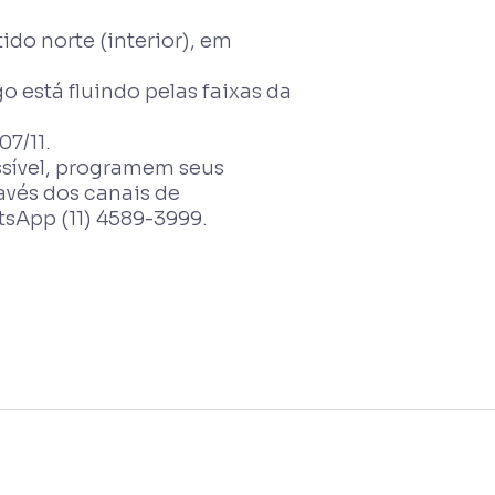
do norte (interior), em
go está fluindo pelas faixas da
07/11.
ssível, programem seus
vés dos canais de
App (11) 4589-3999.