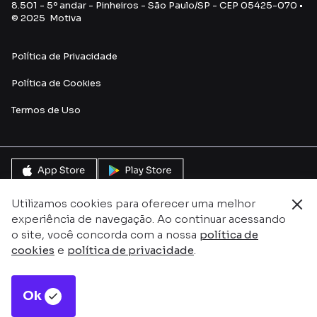
8.501 - 5º andar - Pinheiros - São Paulo/SP - CEP 05425-070 •
© 2025 Motiva
Política de Privacidade
Política de Cookies
Termos de Uso
Utilizamos cookies para oferecer uma melhor
experiência de navegação. Ao continuar acessando
o site, você concorda com a nossa
política de
cookies
e
política de privacidade
.
Ok
Este site é protegido pelo reCAPTCHA e pela
Política de
Privacidade
e
Termos de serviço do Google.