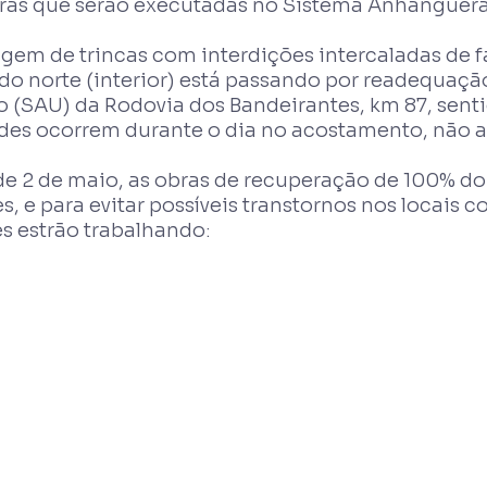
as que serão executadas no Sistema Anhanguera-
em de trincas com interdições intercaladas de f
ido norte (interior) está passando por readequaçã
(SAU) da Rodovia dos Bandeirantes, km 87, sentid
dades ocorrem durante o dia no acostamento, não a
e 2 de maio, as obras de recuperação de 100% do
e para evitar possíveis transtornos nos locais c
s estrão trabalhando: