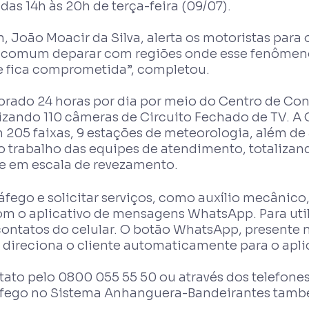
das 14h às 20h de terça-feira (09/07).
oão Moacir da Silva, alerta os motoristas para o
s comum deparar com regiões onde esse fenômeno 
de fica comprometida”, completou.
rado 24 horas por dia por meio do Centro de Con
tilizando 110 câmeras de Circuito Fechado de TV
 205 faixas, 9 estações de meteorologia, além de
m o trabalho das equipes de atendimento, totaliza
te em escala de revezamento.
fego e solicitar serviços, como auxílio mecânico
om o aplicativo de mensagens WhatsApp. Para utili
contatos do celular. O botão WhatsApp, presente 
direciona o cliente automaticamente para o aplic
ato pelo 0800 055 55 50 ou através dos telefone
ráfego no Sistema Anhanguera-Bandeirantes tamb