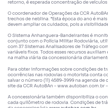
retorno, é esperada concentração de veículos 
O coordenador de Operações da CCR AutoBAn, J
trechos de neblina. “Esta época do ano é mai
devem ampliar os cuidados, pois a visibilida
O Sistema Anhanguera-Bandeirantes é monito
conjunto com o Polícia Militar Rodoviária, u
com 37 Sistemas Analisadores de Tráfego com
variáveis fixos. Todos esses recursos auxilia
na malha viária da concessionária diariamen
Para obter informações sobre condições de trá
ocorrências nas rodovias o motorista conta c
salvar o número (11) 4589-3999 na agenda de 
site da CCR AutoBAn – www.autoban.com.br – 
A concessionária também disponibiliza o cont
cada quilômetro de rodovia. Condições de t