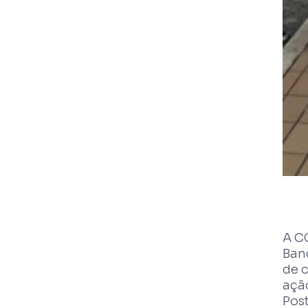
A C
Band
de c
ação
Pos