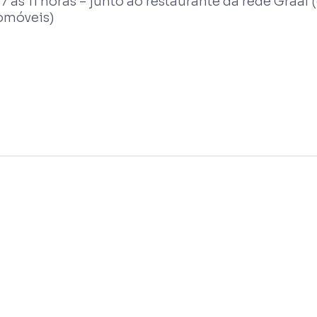
7 às 11 horas – junto ao restaurante da rede Graa
omóveis)