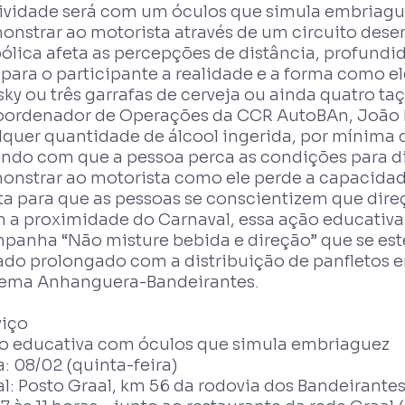
tividade será com um óculos que simula embriagu
onstrar ao motorista através de um circuito des
oólica afeta as percepções de distância, profundi
 para o participante a realidade e a forma como ele
ky ou três garrafas de cerveja ou ainda quatro taç
oordenador de Operações da CCR AutoBAn, João Mo
quer quantidade de álcool ingerida, por mínima qu
endo com que a pessoa perca as condições para di
onstrar ao motorista como ele perde a capacidade
ta para que as pessoas se conscientizem que dire
 a proximidade do Carnaval, essa ação educativa é
panha “Não misture bebida e direção” que se este
iado prolongado com a distribuição de panfletos 
tema Anhanguera-Bandeirantes.
viço
o educativa com óculos que simula embriaguez
: 08/02 (quinta-feira)
l: Posto Graal, km 56 da rodovia dos Bandeirantes