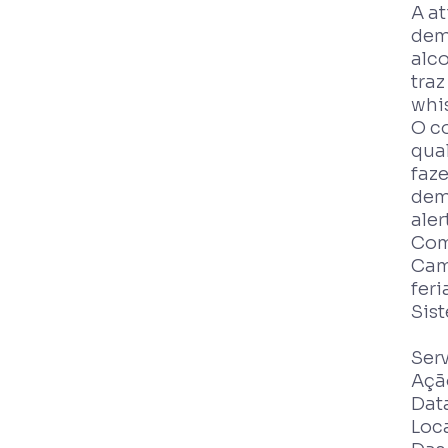
A a
dem
alc
traz
whis
O c
qual
faz
dem
aler
Com
Cam
fer
Sis
Ser
Açã
Data
Loca