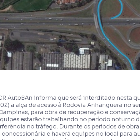
R AutoBAn informa que será interditado nesta quin
02) a alça de acesso à Rodovia Anhanguera no sen
Campinas, para obra de recuperação e conservaç
equipes estarão trabalhando no período noturno d
rferência no tráfego. Durante os períodos de obra 
 concessionária e haverá equipes no local para au