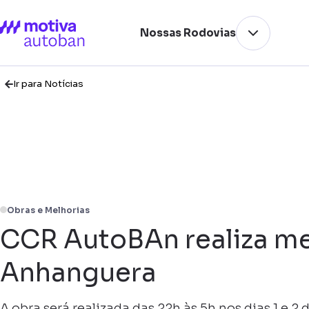
Nossas Rodovias
Ir para Notícias
Obras e Melhorias
CCR AutoBAn realiza me
Anhanguera
A obra será realizada das 22h às 5h nos dias 1 e 2 