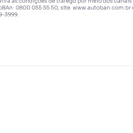
fira as condições de tráfego por meio dos cana
oBAn: 0800 055 55 50, site www.autoban.com.br 
9-3999.