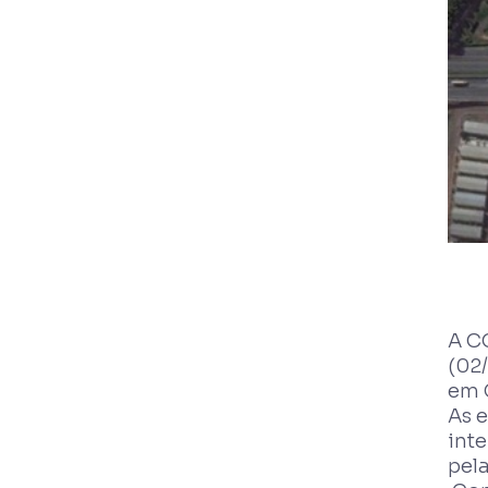
A CC
(02/
em 
As 
inte
pela