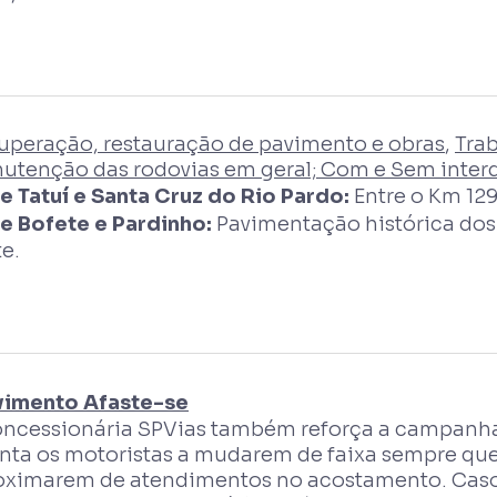
uperação, restauração de pavimento e obras
,
Tra
utenção das rodovias em geral; Com e Sem interd
re Tatuí e Santa Cruz do Rio Pardo:
Entre o Km 129
re Bofete e Pardinho:
Pavimentação histórica dos km
e.
imento Afaste-se
oncessionária SPVias também reforça a campanha
enta os motoristas a mudarem de faixa sempre que 
oximarem de atendimentos no acostamento. Caso 