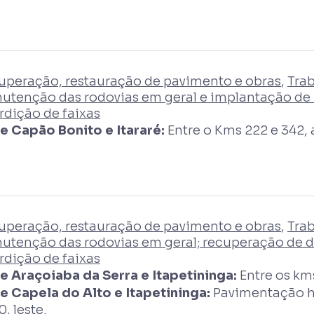
uperação, restauração de pavimento e obras
,
Tra
utenção das rodovias em geral e implantação de 
rdição de faixas
re Capão Bonito e Itararé:
Entre o Kms 222 e 342,
uperação, restauração de pavimento e obras
,
Tra
utenção das rodovias em geral; recuperação de
rdição de faixas
re Araçoiaba da Serra e Itapetininga:
Entre os kms
re Capela do Alto e Itapetininga:
Pavimentação hi
0, leste.