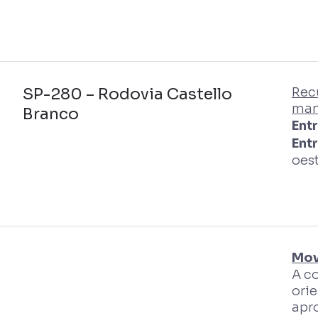
SP-280 – Rodovia Castello
Rec
man
Branco
Ent
Ent
oest
Mov
A c
ori
apr