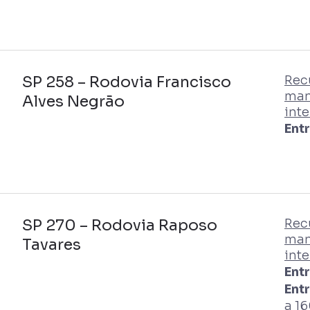
SP 258 – Rodovia Francisco
Rec
man
Alves Negrão
inte
Ent
SP 270 – Rodovia Raposo
Rec
man
Tavares
inte
Ent
Ent
a 16