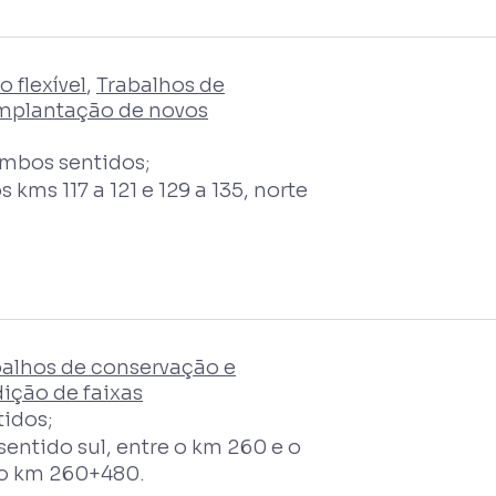
 flexível
,
Trabalhos de
implantação de novos
ambos sentidos;
kms 117 a 121 e 129 a 135, norte
balhos de conservação e
ição de faixas
idos;
entido sul, entre o km 260 e o
o km 260+480.