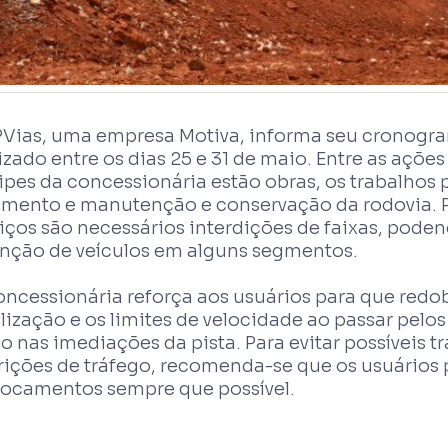
PVias, uma empresa Motiva, informa seu cronogra
izado entre os dias 25 e 31 de maio. Entre as aç
ipes da concessionária estão obras, os trabalho
imento e manutenção e conservação da rodovia. P
iços são necessários interdições de faixas, pode
enção de veículos em alguns segmentos.
oncessionária reforça aos usuários para que redo
lização e os limites de velocidade ao passar pelos
o nas imediações da pista. Para evitar possíveis 
trições de tráfego, recomenda-se que os usuário
locamentos sempre que possível.