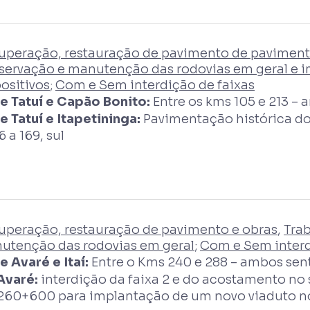
uperação, restauração de pavimento de pavimento
servação e manutenção das rodovias em geral e 
ositivos
;
Com e Sem interdição de faixas
re Tatuí e Capão Bonito:
Entre os kms 105 e 213 – 
e Tatuí e Itapetininga:
Pavimentação histórica dos 
6 a 169, sul
uperação, restauração de pavimento e obras
,
Tra
utenção das rodovias em geral
;
Com e Sem interd
e Avaré e Itaí:
Entre o Kms 240 e 288 – ambos sent
Avaré:
interdição da faixa 2 e do acostamento no s
260+600 para implantação de um novo viaduto n