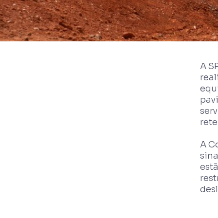
A S
real
equ
pav
serv
ret
A C
sina
estã
res
des