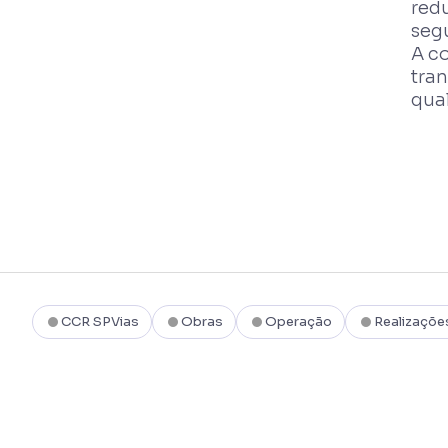
redu
seg
A c
tran
qual
CCR SPVias
Obras
Operação
Realizaçõe