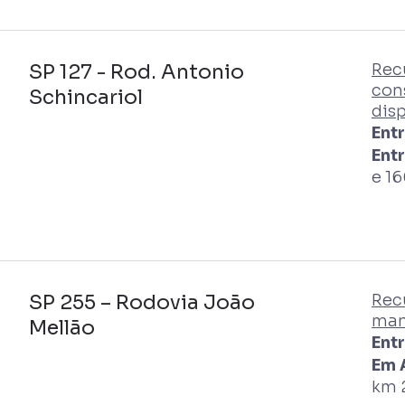
SP 127 - Rod. Antonio
Rec
con
Schincariol
disp
Ent
Entr
e 16
SP 255 – Rodovia João
Rec
man
Mellão
Entr
Em 
km 