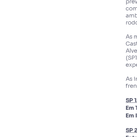
prev
com
amb
rodo
As 
Cas
Alv
(SP1
expe
As i
fren
SP 
Em 
Em 
SP 