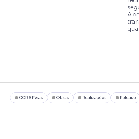
redu
seg
A c
tran
qual
CCR SPVias
Obras
Realizações
Release