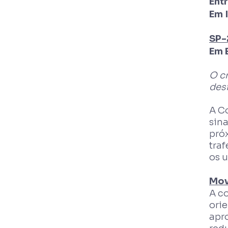
Ent
Em 
SP-
Em 
O c
des
A C
sina
pró
traf
os 
Mov
A c
ori
apr