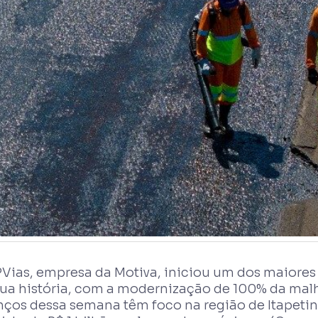
PVias, empresa da Motiva, iniciou um dos maior
sua história, com a modernização de 100% da malh
nços dessa semana têm foco na região de Itapeti