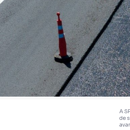
A S
de 
ava