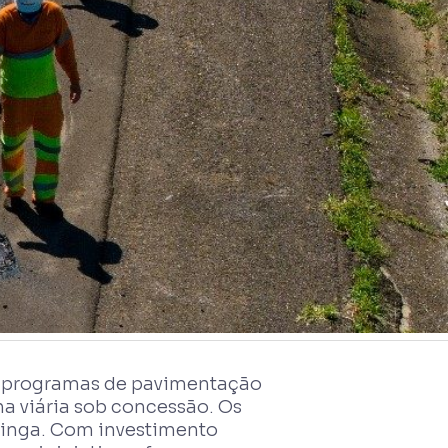
es programas de pavimentação
a viária sob concessão. Os
ninga. Com investimento