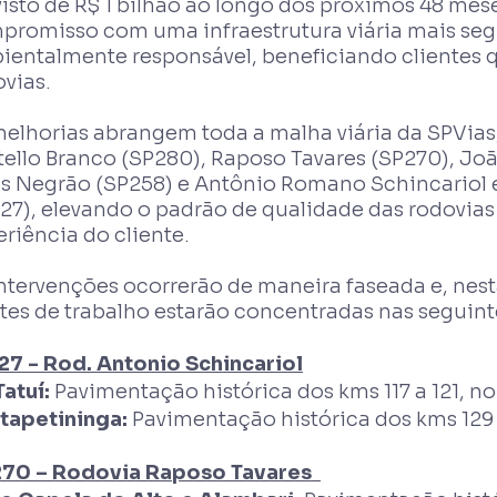
isto de R$ 1 bilhão ao longo dos próximos 48 meses
promisso com uma infraestrutura viária mais segu
ientalmente responsável, beneficiando clientes 
vias.
melhorias abrangem toda a malha viária da SPVias
tello Branco (SP280), Raposo Tavares (SP270), Joã
es Negrão (SP258) e Antônio Romano Schincariol e
27), elevando o padrão de qualidade das rodovias
riência do cliente.
ntervenções ocorrerão de maneira faseada e, nest
tes de trabalho estarão concentradas nas seguint
127 - Rod. Antonio Schincariol
Tatuí:
Pavimentação histórica dos kms 117 a 121, no
Itapetininga:
Pavimentação histórica dos kms 129 a 
270 – Rodovia Raposo Tavares