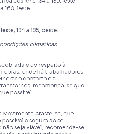
ica dos kms 134 a 139, leste;
 160, leste.
este; 184 a 185, oeste.
 condições climáticas
edobrada e do respeito à
em obras, onde há trabalhadores
lhorar o conforto e a
is transtornos, recomenda-se que
ue possível.
 Movimento Afaste-se, que
possível e seguro ao se
não seja viável, recomenda-se