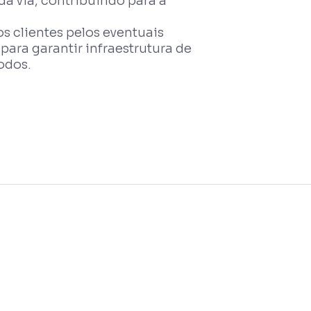
da via, contribuindo para a
 clientes pelos eventuais
para garantir infraestrutura de
odos.