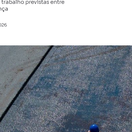
trabalho previstas entre
nça
026