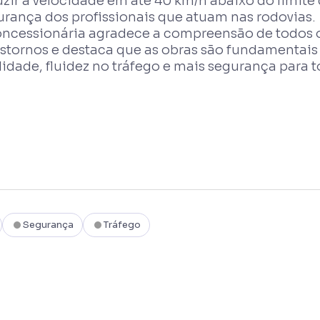
zir a velocidade em até 40 km/h abaixo do limite 
urança dos profissionais que atuam nas rodovias.
oncessionária agradece a compreensão de todos os
stornos e destaca que as obras são fundamentais 
idade, fluidez no tráfego e mais segurança para t
Segurança
Tráfego