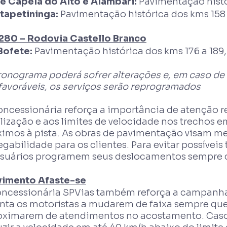
re Capela do Alto e Alambari:
Pavimentação histór
Itapetininga:
Pavimentação histórica dos kms 158 a
280 – Rodovia Castello Branco
Bofete:
Pavimentação histórica dos kms 176 a 189, l
ronograma poderá sofrer alterações e, em caso de
favoráveis, os serviços serão reprogramados
oncessionária reforça a importância de atenção r
lização e aos limites de velocidade nos trechos 
ximos à pista. As obras de pavimentação visam me
egabilidade para os clientes. Para evitar possíve
usuários programem seus deslocamentos sempre q
imento Afaste-se
oncessionária SPVias também reforça a campanha
enta os motoristas a mudarem de faixa sempre que 
oximarem de atendimentos no acostamento. Caso 