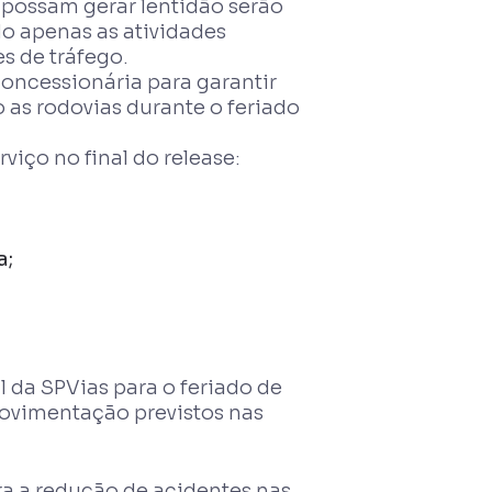
 possam gerar lentidão serão
o apenas as atividades
s de tráfego.
oncessionária para garantir
 as rodovias durante o feriado
ço no final do release:
a;
 da SPVias para o feriado de
ovimentação previstos nas
ra a redução de acidentes nas