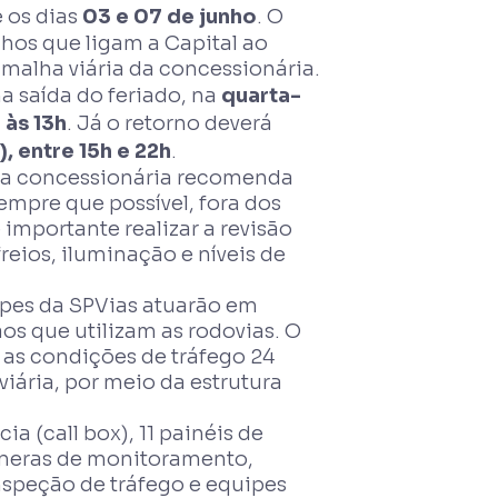
e os dias
03 e 07 de junho
. O
hos que ligam a Capital ao
a malha viária da concessionária.
 saída do feriado, na
quarta-
 às 13h
. Já o retorno deverá
, entre 15h e 22h
.
s, a concessionária recomenda
mpre que possível, fora dos
 importante realizar a revisão
reios, iluminação e níveis de
ipes da SPVias atuarão em
s que utilizam as rodovias. O
as condições de tráfego 24
viária, por meio da estrutura
a (call box), 11 painéis de
âmeras de monitoramento,
nspeção de tráfego e equipes