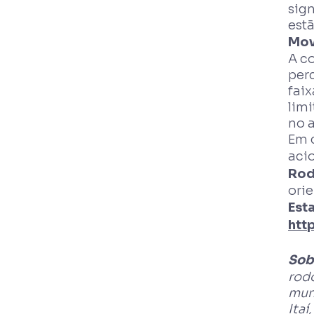
sig
estã
Mov
A c
per
faix
limi
no 
Em 
aci
Rod
ori
Esta
htt
Sob
rodo
muni
Itaí