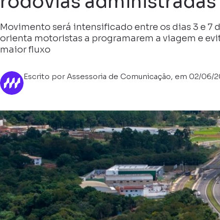
rodovias administradas
Movimento será intensificado entre os dias 3 e 7 
orienta motoristas a programarem a viagem e evi
maior fluxo
Escrito por Assessoria de Comunicação, em 02/06/