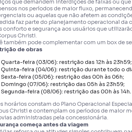
viços que demandem interdições de faixas ou que
pensos nos períodos de maior fluxo, permanecend
rgenciais ou aquelas que não afetem as condiçõe
edida faz parte do planejamento operacional da c
 conforto e segurança aos usuários que utilizarão
orpus Christi.
ê também pode complementar com um box de servi
trição de obras
Quarta-feira (03/06): restrição das 12h às 23h59;
Quinta-feira (04/06): restrição durante todo o di
Sexta-feira (05/06): restrição das 00h às 06h;
Domingo (07/06): restrição das 05h às 23h59;
Segunda-feira (08/06): restrição das 00h às 14h.
es horários constam do Plano Operacional Especial
pus Christi e contemplam os períodos de maior m
ovias administradas pela concessionária.
urança começa antes da viagem
PVias reforça que atitudes simples contribuem pa