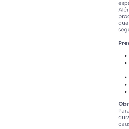
esp
Além
pro
qua
segu
Pre
Obr
Par
dura
caus