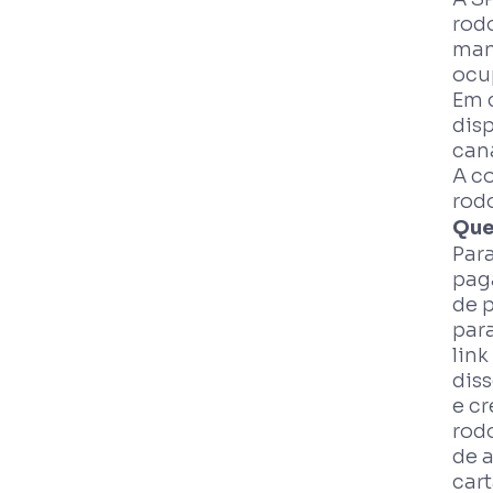
rodo
mant
ocup
Em 
dis
cana
A c
rodo
Que
Para
pag
de 
par
link
dis
e c
rod
de 
cart