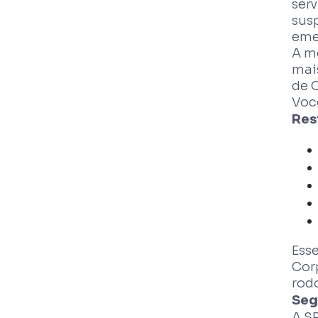
ser
sus
eme
A m
mais
de C
Voc
Res
Ess
Cor
rod
Seg
A S