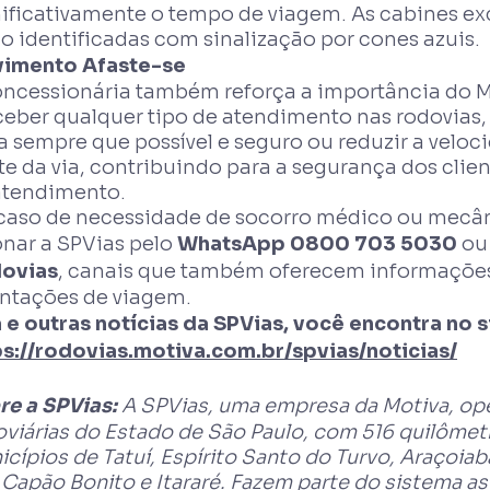
nificativamente o tempo de viagem. As cabines e
o identificadas com sinalização por cones azuis.
imento Afaste-se
oncessionária também reforça a importância do 
ceber qualquer tipo de atendimento nas rodovias
a sempre que possível e seguro ou reduzir a velo
te da via, contribuindo para a segurança dos clie
atendimento.
caso de necessidade de socorro médico ou mecân
onar a SPVias pelo
WhatsApp 0800 703 5030
ou
ovias
, canais que também oferecem informações
entações de viagem.
 e outras notícias da SPVias, você encontra no s
ps://rodovias.motiva.com.br/spvias/noticias/
re a SPVias:
A SPVias, uma empresa da Motiva, op
viárias do Estado de São Paulo, com 516 quilômet
cípios de Tatuí, Espírito Santo do Turvo, Araçoiaba
, Capão Bonito e Itararé. Fazem parte do sistema a