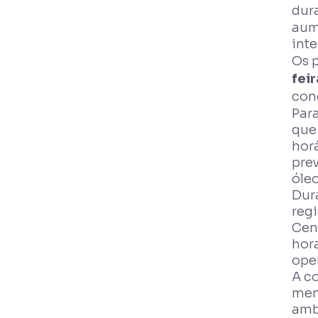
dura
aum
inte
Os 
feir
con
Par
que
horá
prev
óleo
Dur
reg
Cen
hora
oper
A co
men
amb