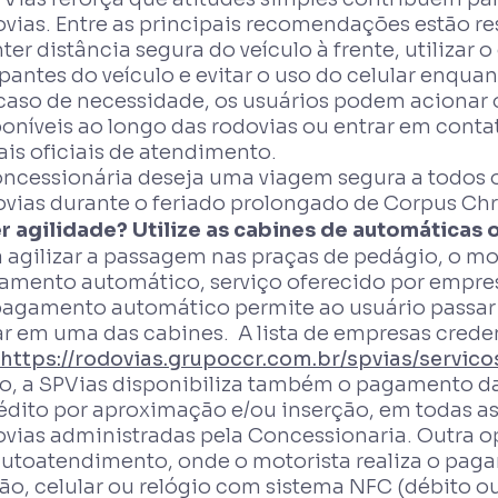
vias. Entre as principais recomendações estão res
er distância segura do veículo à frente, utilizar
antes do veículo e evitar o uso do celular enquan
caso de necessidade, os usuários podem acionar 
poníveis ao longo das rodovias ou entrar em cont
is oficiais de atendimento.
oncessionária deseja uma viagem segura a todos os
vias durante o feriado prolongado de Corpus Chri
r agilidade? Utilize as cabines de automáticas
 agilizar a passagem nas praças de pedágio, o mo
amento automático, serviço oferecido por empres
pagamento automático permite ao usuário passar
ar em uma das cabines. A lista de empresas crede
https://rodovias.grupoccr.com.br/spvias/servico
so, a SPVias disponibiliza também o pagamento da
rédito por aproximação e/ou inserção, em todas a
ovias administradas pela Concessionaria. Outra o
autoatendimento, onde o motorista realiza o pag
ão, celular ou relógio com sistema NFC (débito ou