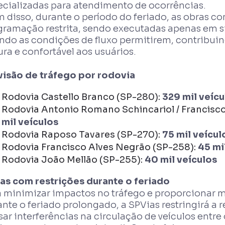
ecializadas para atendimento de ocorrências.
 disso, durante o período do feriado, as obras co
gramação restrita, sendo executadas apenas em 
ndo as condições de fluxo permitirem, contribui
ra e confortável aos usuários.
visão de tráfego por rodovia
Rodovia Castello Branco (SP-280):
329 mil veícu
Rodovia Antonio Romano Schincariol / Francisco 
mil veículos
Rodovia Raposo Tavares (SP-270):
75 mil veícul
Rodovia Francisco Alves Negrão (SP-258):
45 mi
Rodovia João Mellão (SP-255):
40 mil veículos
as com restrições durante o feriado
a minimizar impactos no tráfego e proporcionar ma
nte o feriado prolongado, a SPVias restringirá a
ar interferências na circulação de veículos entr