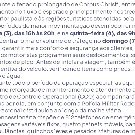
nte o feriado prolongado de Corpus Christi, entr
ento no fluxo é esperado principalmente nos trec
rior paulista e às regiões turísticas atendidas pel
períodos de maior movimentação devem ocorrer na
a (3), das 16h às 20h
, e na
quinta-feira (4), das 9h
centrar o maior volume de tráfego no
domingo (7)
a garantir mais conforto e segurança aos cliente
 os motoristas programem seus deslocamentos, se
rios de pico. Antes de iniciar a viagem, também é
entiva do veículo, verificando itens como pneus, f
 e água.
ante todo o período da operação especial, as equ
ime reforçado de monitoramento e atendimento ao
tro de Controle Operacional (CCO) acompanhará 
s por dia, em conjunto com a Polícia Militar Rodo
acional distribuída ao longo da malha viária.
ncessionária dispõe de 812 telefones de emergênci
sagens variáveis fixos, quatro painéis móveis, c
ulâncias, guinchos leves e pesados, viaturas de i