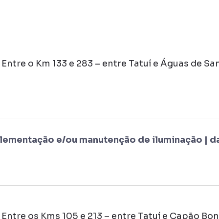
Entre o Km 133 e 283 – entre Tatuí e Águas de S
lementação e/ou manutenção de iluminação | da
Entre os Kms 105 e 213 – entre Tatuí e Capão Bo