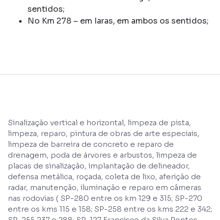
sentidos;
No Km 278 – em Iaras, em ambos os sentidos;
Sinalização vertical e horizontal, limpeza de pista,
limpeza, reparo, pintura de obras de arte especiais,
limpeza de barreira de concreto e reparo de
drenagem, poda de árvores e arbustos, limpeza de
placas de sinalização, implantação de delineador,
defensa metálica, roçada, coleta de lixo, aferição de
radar, manutenção, iluminação e reparo em câmeras
nas rodovias ( SP-280 entre os km 129 e 315; SP-270
entre os kms 115 e 158; SP-258 entre os kms 222 e 342;
SP-255 237 e 288; SP-127 Francisco da Silva Pontes