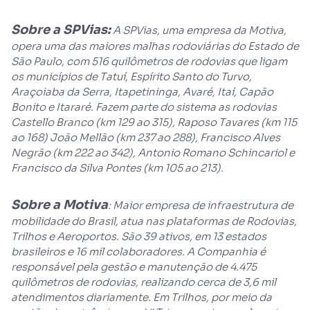
Sobre a SPVias:
A SPVias, uma empresa da Motiva,
opera uma das maiores malhas rodoviárias do Estado de
São Paulo, com 516 quilômetros de rodovias que ligam
os municípios de Tatuí, Espírito Santo do Turvo,
Araçoiaba da Serra, Itapetininga, Avaré, Itaí, Capão
Bonito e Itararé. Fazem parte do sistema as rodovias
Castello Branco (km 129 ao 315), Raposo Tavares (km 115
ao 168) João Mellão (km 237 ao 288), Francisco Alves
Negrão (km 222 ao 342), Antonio Romano Schincariol e
Francisco da Silva Pontes (km 105 ao 213).
Sobre a Motiva
: Maior empresa de infraestrutura de
mobilidade do Brasil, atua nas plataformas de Rodovias,
Trilhos e Aeroportos. São 39 ativos, em 13 estados
brasileiros e 16 mil colaboradores. A Companhia é
responsável pela gestão e manutenção de 4.475
quilômetros de rodovias, realizando cerca de 3,6 mil
atendimentos diariamente. Em Trilhos, por meio da