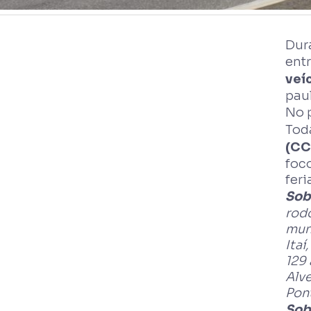
Dura
entr
veí
paul
No 
Tod
(CC
foco
feri
Sob
rodo
muni
Itaí
129 
Alve
Pont
Sob