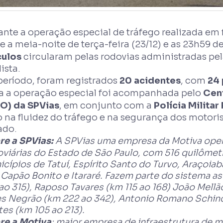
nte a operação especial de tráfego realizada em 
e a meia-noite de terça-feira (23/12) e as 23h59 
culos
circularam pelas rodovias administradas pe
ista.
período, foram registrados
20 acidentes
, com
24 
a a operação especial foi acompanhada pelo
Cen
O) da SPVias
, em conjunto com a
Polícia Militar
 na fluidez do tráfego e na segurança dos motori
ado.
re a SPVias:
A SPVias uma empresa da Motiva ope
viárias do Estado de São Paulo, com 516 quilômet
cípios de Tatuí, Espírito Santo do Turvo, Araçoiaba
, Capão Bonito e Itararé. Fazem parte do sistema a
ao 315), Raposo Tavares (km 115 ao 168) João Mellã
s Negrão (km 222 ao 342), Antonio Romano Schinca
es (km 105 ao 213).
re a Motiva
: maior empresa de infraestrutura de mo