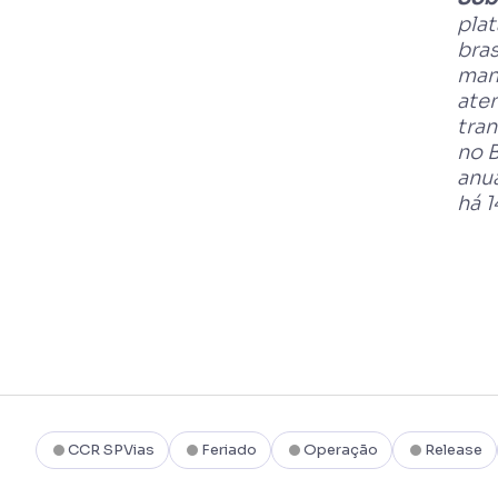
plat
bras
manu
aten
tra
no B
anua
há 1
CCR SPVias
Feriado
Operação
Release