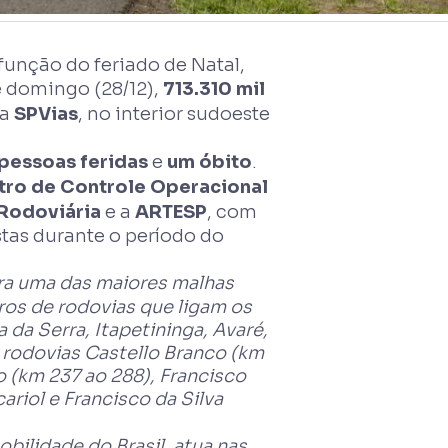
função do feriado de Natal,
de domingo (28/12),
713.310 mil
la
SPVias
, no interior sudoeste
pessoas feridas
e
um óbito
.
tro de Controle Operacional
 Rodoviária
e a
ARTESP
, com
stas durante o período do
ra uma das maiores malhas
ros de rodovias que ligam os
 da Serra, Itapetininga, Avaré,
s rodovias Castello Branco (km
o (km 237 ao 288), Francisco
riol e Francisco da Silva
bilidade do Brasil, atua nas