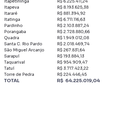
Itapetininga
R$ 6.225.411,24
Itapeva
R$ 8.193.625,38
Itararé
R$ 881.394,92
Itatinga
R$ 6.711.116,63
Pardinho
R$ 2.103.887,24
Porangaba
R$ 2.728.880,66
Quadra
R$ 1.949.012,08
Santa C. Rio Pardo
R$ 2.018.469,74
São Miguel Arcanjo
R$ 267.831,64
Sarapuí
R$ 193.884,13
Taquarivaí
R$ 954.909,47
Tatuí
R$ 3.717.423,22
Torre de Pedra
R$ 224.446,45
TOTAL
R$ 64.225.019,04