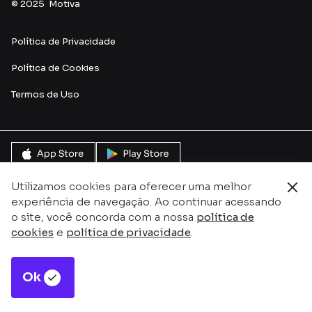
© 2025 Motiva
Política de Privacidade
Política de Cookies
Termos de U
so
Utilizamos cookies para oferecer uma melhor
experiência de navegação. Ao continuar acessando
o site, você concorda com a nossa
política de
cookies
e
política de privacidade
.
Ok
Este site é protegido pelo reCAPTCHA e pela
Política de
Privacidade
e
Termos de serviço do Google.