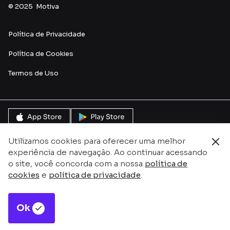
© 2025 Motiva
Política de Privacidade
Política de Cookies
Termos de U
so
Utilizamos cookies para oferecer uma melhor
experiência de navegação. Ao continuar acessando
o site, você concorda com a nossa
política de
cookies
e
política de privacidade
.
Ok
Este site é protegido pelo reCAPTCHA e pela
Política de
Privacidade
e
Termos de serviço do Google.