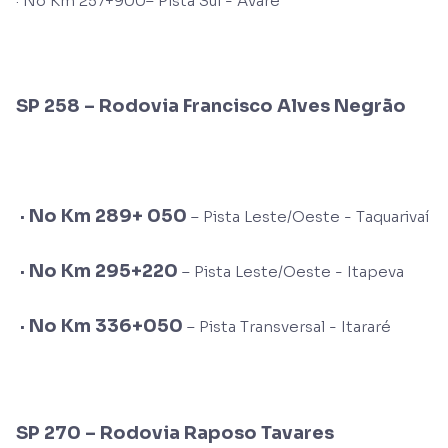
· No Km 257+900– Pista Sul - Avaré
SP 258 –
Rodovia Francisco Alves Negrão
·
No Km 289+ 050
– Pista Leste/Oeste - Taquarivaí
·
No Km 295+220
– Pista Leste/Oeste - Itapeva
·
No Km 336+050
– Pista Transversal - Itararé
SP 270 – Rodovia Raposo Tavares