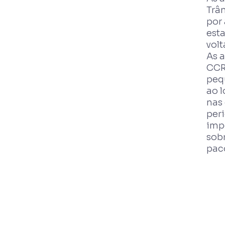
Trân
por 
esta
volt
As 
CCR
peq
ao 
nas 
per
impo
sob
paco