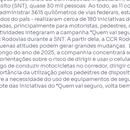
sito (SNT), quase 30 mil pessoas. Ao todo, as 11 
administrar 3615 quilômetros de vias federais, es
dos do país - realizaram cerca de 180 iniciativas
adas, principalmente para motoristas, pedestres, c
atividades integraram a campanha “Quem vai segur
 Rodovias durante a SNT. A partir dela, a CCR Ro
uenas atitudes podem gerar grandes mudanças. 
longo do ano de 2025, a companhia concentrará s
orientações sobre o risco de dirigir e usar o celul
igo de conduzir motocicletas no corredor, dirigir
rtância da utilização pelos pedestres de dispositi
re a necessidade do uso de equipamentos de se
te das iniciativas do “Quem vai seguro, volta bem