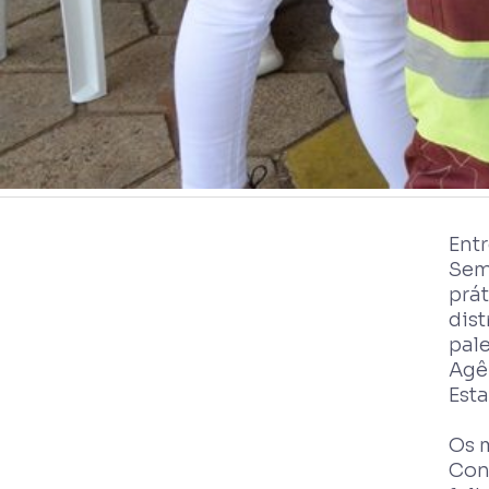
Entr
Sem
prát
dist
pal
Agên
Esta
Os 
Con