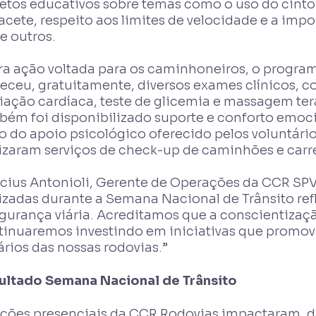
hetos educativos sobre temas como o uso do cinto
cete, respeito aos limites de velocidade e a impo
e outros.
ra ação voltada para os caminhoneiros, o progra
receu, gratuitamente, diversos exames clínicos, c
liação cardíaca, teste de glicemia e massagem ter
bém foi disponibilizado suporte e conforto emoci
o do apoio psicológico oferecido pelos voluntário
lizaram serviços de check-up de caminhões e carr
icius Antonioli, Gerente de Operações da CCR SPV
lizadas durante a Semana Nacional de Trânsito 
gurança viária. Acreditamos que a conscientização
tinuaremos investindo em iniciativas que promov
rios das nossas rodovias.”
ultado Semana Nacional de Trânsito
ações presenciais da CCR Rodovias impactaram, 