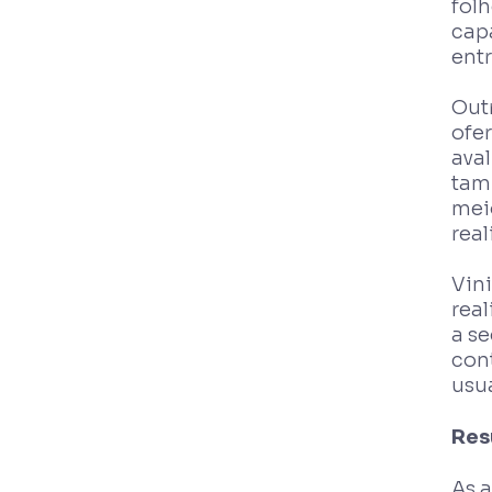
fol
capa
entr
Out
ofe
ava
tam
mei
rea
Vin
rea
a se
con
usuá
Res
As 