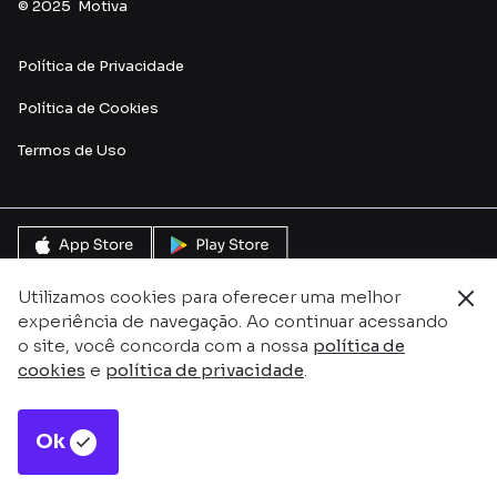
© 2025 Motiva
Política de Privacidade
Política de Cookies
Termos de U
so
Utilizamos cookies para oferecer uma melhor
experiência de navegação. Ao continuar acessando
o site, você concorda com a nossa
política de
cookies
e
política de privacidade
.
Ok
Este site é protegido pelo reCAPTCHA e pela
Política de
Privacidade
e
Termos de serviço do Google.