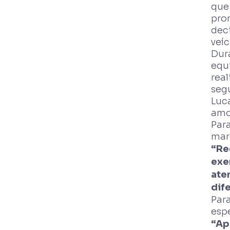
que
pro
dec
veí
Dura
equi
rea
seg
Luc
amor
Par
mar
“Re
exe
ate
dif
Para
espe
“Ap