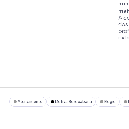
hon
mai
A S
dos
prof
ext
Atendimento
Motiva Sorocabana
Elogio