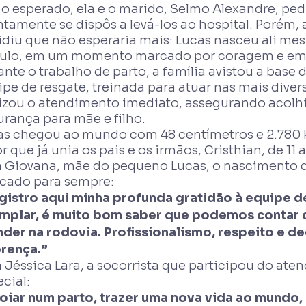
 o esperado, ela e o marido, Selmo Alexandre, ped
ntamente se dispôs a levá-los ao hospital. Porém,
idiu que não esperaria mais: Lucas nasceu ali me
culo, em um momento marcado por coragem e e
nte o trabalho de parto, a família avistou a base
pe de resgate, treinada para atuar nas mais diver
lizou o atendimento imediato, assegurando acolhi
urança para mãe e filho.
as chegou ao mundo com 48 centímetros e 2.780 k
 que já unia os pais e os irmãos, Cristhian, de 11 
a Giovana, mãe do pequeno Lucas, o nascimento de
cado para sempre:
gistro aqui minha profunda gratidão à equipe 
mplar, é muito bom saber que podemos contar 
nder na rodovia. Profissionalismo, respeito e d
erença.”
 Jéssica Lara, a socorrista que participou do at
cial:
oiar num parto, trazer uma nova vida ao mundo,