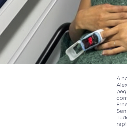
A n
Ale
peq
com
Ern
Sen
Tud
rap