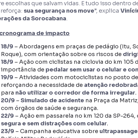
re escolhas que salvam vidas. E tudo isso dentro
 reforça:
sua segurança nos move
”, explica
Viníci
rações da Sorocabana
.
cronograma de impacto
18/9
– Abordagens em praças de pedágio (Itu, S
Roque), com orientação sobre os riscos de
dirig
18/9
– Ação com ciclistas na ciclovia do km 105
importância de
pedalar sem usar o celular e co
19/9
– Atividades com motociclistas no posto d
reforçando a necessidade de
atenção redobrada
para
não utilizar o corredor de forma irregular
.
20/9
–
Simulado de acidente
na Praça da Matriz
com órgãos de saúde e segurança.
22/9
– Ação em passarela no km 120 da SP-264
segura e sem distrações com celular
.
23/9
– Campanha educativa sobre
ultrapassag