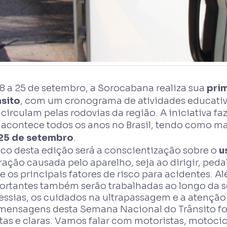
18 a 25 de setembro, a Sorocabana realiza sua
pri
nsito
, com um cronograma de atividades educativa
circulam pelas rodovias da região. A iniciativa f
 acontece todos os anos no Brasil, tendo como m
25 de setembro
.
oco desta edição será a conscientização sobre o
u
ração causada pelo aparelho, seja ao dirigir, pedal
e os principais fatores de risco para acidentes. A
ortantes também serão trabalhadas ao longo da s
essias, os cuidados na ultrapassagem e a atenção 
 mensagens desta Semana Nacional do Trânsito f
tas e claras. Vamos falar com motoristas, motocicl