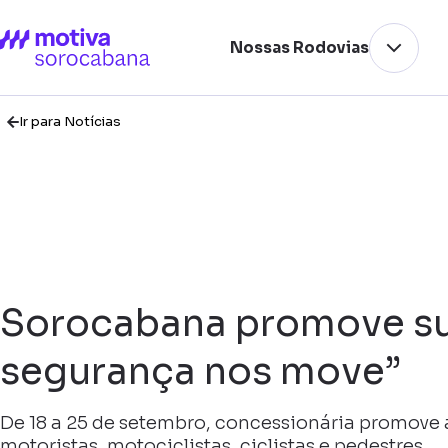
Nossas Rodovias
Ir para Notícias
Sorocabana promove sua
segurança nos move”
De 18 a 25 de setembro, concessionária promove 
motoristas, motociclistas, ciclistas e pedestres