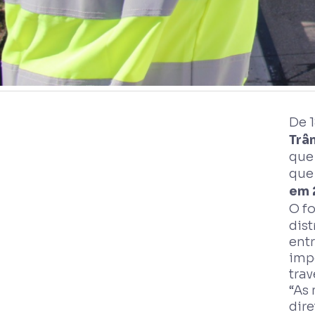
De 
Trâ
que 
que
em 
O f
dist
entr
imp
trav
“As
dire