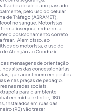
ealizados desde o ano passado
palmente, pelo uso do celular
ina de Tráfego (ABRAMET),
 álcool no sangue. Motoristas
 forma insegura, reduzem a
nter o posicionamento correto
 frear. Além disso, ao
itivos do motorista, o uso do
lta de Atenção ao Conduzir
ladas mensagens de orientação
, nos sites das concessionárias
dovias, que acontecem em postos
rias e nas praças de pedágio.
res nas redes sociais.
trapola para o ambiente
obal em mídia exterior, 180
is, instalados em ruas das
eiro (RJ) vão trazer