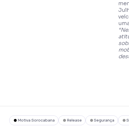
men
Julh
veí
uma
“Ne
ati
sobr
mob
des
Motiva Sorocabana
Release
Segurança
S