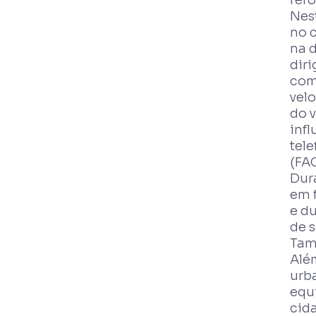
Nes
no 
na 
diri
com
vel
do v
infl
tele
(FA
Dur
em f
e d
de s
Tam
Alé
urba
equi
cida