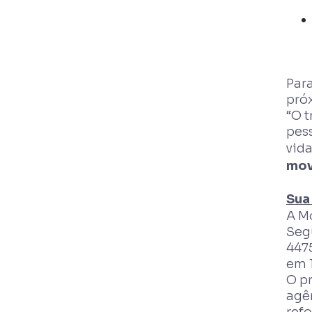
Par
pró
“O t
pess
vida
mo
Sua
A M
Segu
4475
em 
O pr
agê
ref