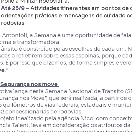
Polícia Militar Rodoviária.
Até 25/9
– Atividades itinerantes em pontos de 
orientações práticas e mensagens de cuidado co
rodovias.
a Antonioli, a Semana é uma oportunidade de fal
xima e transformadora:
rânsito é construído pelas escolhas de cada um. 
oas a refletirem sobre essas escolhas, porque cad
s. É por isso que dizemos, de forma simples e ver
ve
.”
 Segurança nos move
otiva lança nesta Semana Nacional de Trânsito (
rança nos Move”, que será realizada, a partir de q
 quilômetros de vias federais, estaduais e munici
12 concessionárias de rodovias.
ojeto idealizado pela agência Nico, com conceito
ncia Talent, leva em consideração os atributos da
orçar o foco no cliente e o compromisso inegociá