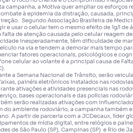
ta campanha, a Motiva quer ampliar os esforços r
combate à epidemia da distração, causada, princi
direção. Segundo Associação Brasileira de Medic
gir e usar o celular tem o mesmo efeito de 1g/l de
 falta de atenção causada pelo celular reagem de
ocidade inesperadamente, têm dificuldade de ma
eículo na via e tendem a demorar mais tempo para
uenciar fatores operacionais, psicológicos e cogn
fone celular ao volante é a principal causa de Fa
C).
ante a Semana Nacional de Trânsito, serão veicu
aixas, painéis eletrônicos instalados nas rodovias
urante ativações e atividades presenciais nas ro
erviço, bases operacionais e das polícias rodoviá
bém serão realizadas ativações com influenciado
m do ambiente rodoviário, a campanha também ex
no. A partir de parceria com a JCDecaux, líder gl
pamentos de mídia digital, entre relógios e paine
des de São Paulo (SP), Campinas (SP) e Rio de Jan