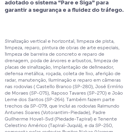
adotado o sistema “Pare e Siga” para
garantir a segurança e a fluidez do tráfego.
Sinalização vertical e horizontal, limpeza de pista,
limpeza, reparo, pintura de obras de arte especiais,
limpeza de barreira de concreto e reparo de
drenagem, poda de árvores e arbustos, limpeza de
placas de sinalização, implantação de delineador,
defensa metálica, roçada, coleta de lixo, aferição de
radar, manutenção, iluminação e reparo em câmeras
nas rodovias ( Castello Branco (SP-280), José Ermírio
de Moraes (SP-075), Raposo Tavares (SP-270) e João
Leme dos Santos (SP-264). Também fazem parte
trechos da SP-079, que inclui as rodovias Raimundo
Antunes Soares (Votorantim-Piedade), Padre
Guilherme Hovel-Svd (Piedade-Tapiraí) e Tenente
Celestino Américo (Tapiraí-Juquiá), e da SP-250,
composta pelas rodovias Bunjiro Nakao (Vargem