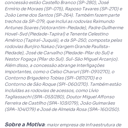
concessão estão Castello Branco (SP-280), José
Ermírio de Moraes (SP-075), Raposo Tavares (SP-270) e
João Leme dos Santos (SP-264). Também fazem parte
trechos da SP-079, que inclui as rodovias Raimundo
Antunes Soares (Votorantim-Piedade), Padre Guilherme
Hovel-Svd (Piedade-Tapiraí) e Tenente Celestino
Américo (Tapiraí-Juquiá), e da SP-250, composta pelas
rodovias Bunjiro Nakao (Vargem Grande Paulista-
Piedade), José de Carvalho (Piedade-Pilar do Sul) e
Nestor Fogaça (Pilar do Sul). Sul-São Miguel Arcanjo).
Além disso, a concessão abrange interligações
importantes, como o Celso Charuri (SPI-091/270), o
Contorno Brigadeiro Tobias (SPI-087/270) e o
Contorno de São Roque (SPI-060/270). Também estão
incluídas as rodovias de acessos, como Lívio
Tagliassachi (SPA-053/280), Doutor Miguel Affonso
Ferreira de Castilho (SPA-103/079), João Guimarães
(SPA-104/079) e José de Almeida Rosa (SPA-160/250).
Sobre a Motiva
: maior empresa de infraestrutura de