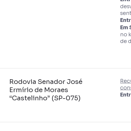
des
sent
Ent
Em 
no 
de d
Rodovia Senador José
Rec
con
Ermírio de Moraes
Ent
“Castelinho” (SP-075)