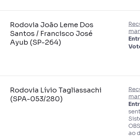
Rodovia João Leme Dos
Rec
man
Santos / Francisco José
Entr
Ayub (SP-264)
Vot
Rodovia Lívio Tagliassachi
Rec
man
(SPA-053/280)
Ent
sent
Sist
OBS:
ao d