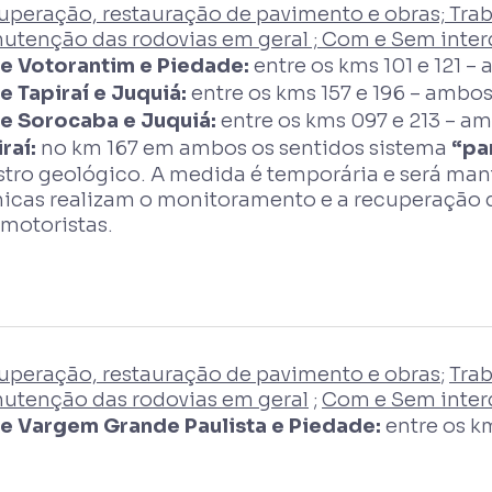
uperação, restauração de pavimento e obras; Tra
utenção das rodovias em geral ; Com e Sem interd
re Votorantim e Piedade:
entre os kms 101 e 121 –
e Tapiraí e Juquiá:
entre os kms 157 e 196 – ambos
re Sorocaba e Juquiá:
entre os kms 097 e 213 – am
raí:
no km 167 em ambos os sentidos sistema
“pa
istro geológico. A medida é temporária e será ma
nicas realizam o monitoramento e a recuperação d
 motoristas.
uperação, restauração de pavimento e obras
;
Trab
utenção das rodovias em geral
;
Com e Sem interd
re Vargem Grande Paulista e Piedade:
entre os km