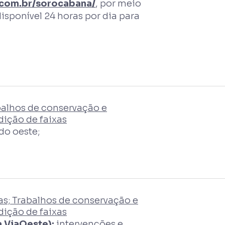
.com.br/sorocabana/
, por meio
disponível 24 horas por dia para
balhos de conservação e
ição de faixas
do oeste;
s; Trabalhos de conservação e
ição de faixas
 ViaOeste):
intervenções e