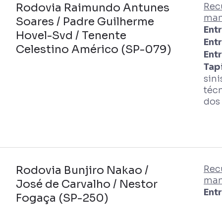
Rodovia Raimundo Antunes
Rec
man
Soares / Padre Guilherme
Ent
Hovel-Svd / Tenente
Entr
Celestino Américo (SP-079)
Ent
Tapi
sin
téc
dos
Rodovia Bunjiro Nakao /
Rec
man
José de Carvalho / Nestor
Ent
Fogaça (SP-250)