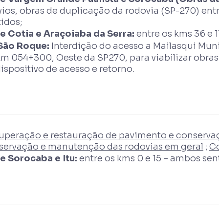
vios, obras de duplicação da rodovia (SP-270) ent
idos;
re Cotia e Araçoiaba da Serra:
entre os kms 36 e 1
São Roque:
Interdição do acesso a Mailasqui Muni
km 054+300, Oeste da SP270, para viabilizar obra
ispositivo de acesso e retorno.
uperação e restauração de pavimento e conservaç
servação e manutenção das rodovias em geral
;
Co
re Sorocaba e Itu:
entre os kms 0 e 15 – ambos sen