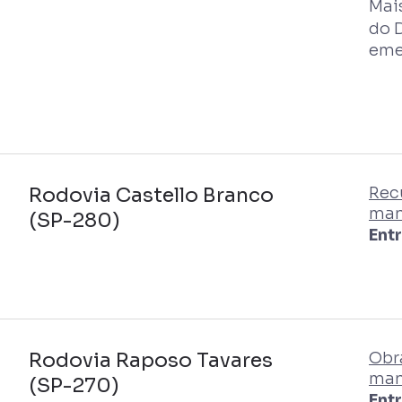
Mai
do 
eme
Rodovia Castello Branco
Rec
man
(SP-280)
Ent
Rodovia Raposo Tavares
Obr
man
(SP-270)
Ent