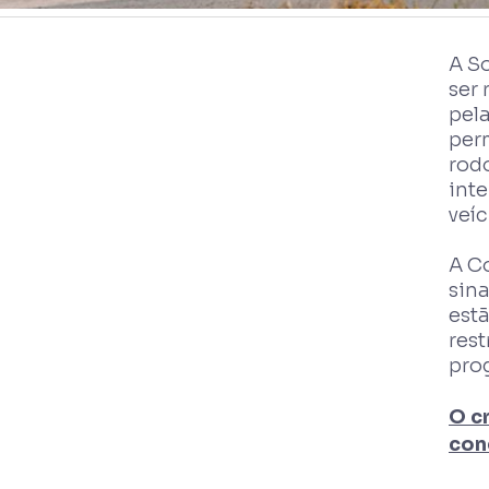
A S
ser 
pela
per
rodo
int
veí
A C
sina
estã
rest
pro
O c
con