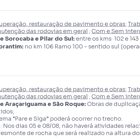
uperação, restauração de pavimento e obras
;
Trab
utenção das rodovias em geral
;
Com e Sem interd
e Sorocaba e Pilar do Sul:
entre os kms 102 e 143
orantim:
no km 106 Ramo 100 – sentido sul (opera
uperação, restauração de pavimento e obras
;
Trab
utenção das rodovias em geral
;
Com e Sem interd
re Araçariguama e São Roque:
Obras de duplicaç
idos;
ema “Pare e Siga” poderá ocorrer no trecho.
 Nos dias 05 e 08/08, não haverá atividades rela
esmonte de rocha que será realizado na altura do 