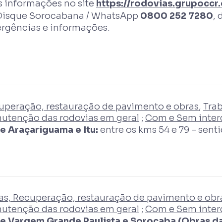
s informações no site
https://rodovias.grupoccr
Disque Sorocabana / WhatsApp
0800 252 7280
, 
rgências e informações.
uperação, restauração de pavimento e obras
,
Tra
utenção das rodovias em geral
;
Com e Sem interd
re Araçariguama e Itu:
entre os kms 54 e 79 – senti
as, Recuperação, restauração de pavimento e obra
utenção das rodovias em geral
;
Com e Sem interd
re Vargem Grande Paulista e Sorocaba (Obras da